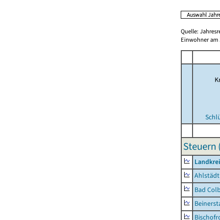
Quelle: Jahresr
Einwohner am 3
Kr
Schl
Steuern 
Landkre
Ahlstädt
Bad Colb
Beinerst
Bischofr