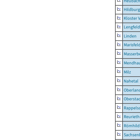
Heubac
Hildburg
Kloster 
Lengfeld
Linden
Marisfel
Masserb
Mendha
Milz
Nahetal
Oberlan
Obersta
Rappels
Reurieth
Römhild,
Sachsen