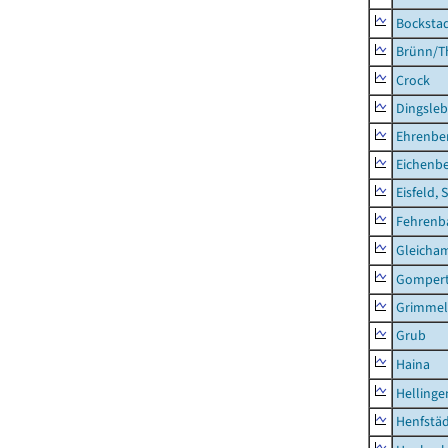
Bocksta
Brünn/T
Crock
Dingsle
Ehrenbe
Eichenb
Eisfeld, 
Fehrenb
Gleicha
Gompert
Grimmel
Grub
Haina
Hellinge
Henfstä