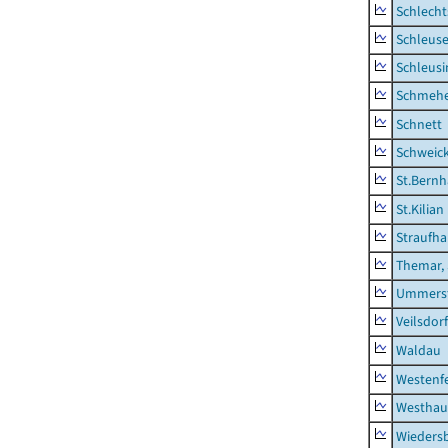
Schlecht
Schleus
Schleusi
Schmeh
Schnett
Schweic
St.Bernh
St.Kilian
Straufha
Themar, 
Ummerst
Veilsdorf
Waldau
Westenf
Westhau
Wieders