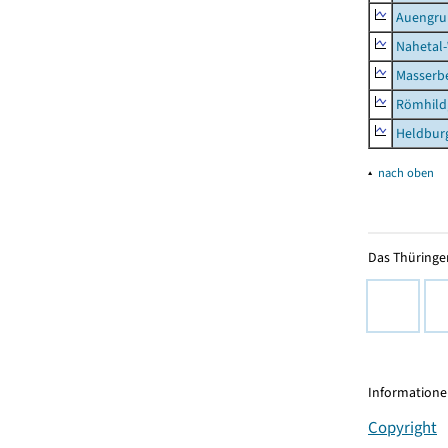
Auengr
Nahetal
Masserb
Römhild,
Heldburg
▴
nach oben
Das Thüringer
Informationen
Copyright