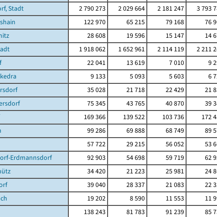
f, Stadt
2 790 273
2 029 664
2 181 247
3 793 
shain
122 970
65 215
79 168
76 
itz
28 608
19 596
15 147
14 
tadt
1 918 062
1 652 961
2 114 119
2 211 
f
22 041
13 619
7 010
9 
ckedra
9 133
5 093
5 603
6 
rsdorf
35 028
21 718
22 429
21 
ersdorf
75 345
43 765
40 870
39 
169 366
139 522
103 736
172 4
n
99 286
69 888
68 749
89 
57 722
29 215
56 052
53 
dorf-Erdmannsdorf
92 903
54 698
59 719
62 
hütz
34 420
21 223
25 981
24 
orf
39 040
28 337
21 083
22 
ach
19 202
8 590
11 553
11 
138 243
81 783
91 239
85 