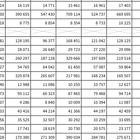
914
16 119
14 771
15 461
16 961
17 403
00
390 655
547 430
709 114
524 737
669 695
918
8 775
8 854
8 354
8 733
10 225
81
128 195
96 377
168 451
121 042
128 125
820
28 071
26 640
29 723
27 220
29 096
42
260 297
187 128
329 666
197 609
219 518
727
54 765
64 042
61 450
57 087
59 864
70
329 874
265 607
217 981
168 234
169 507
940
12 988
11 086
10 255
10 757
12 627
773
95 112
60 323
87 465
79 468
94 714
407
9 286
8 840
10 009
10 394
11 087
103
43 416
44 214
41 366
44 197
42 459
656
35 525
32 507
30 292
33 259
33 695
905
17 741
18 619
20 730
20 575
23 177
28
170 380
271 309
390 034
284 781
275 671