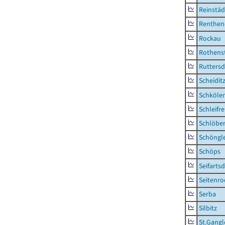
Reinstäd
Renthen
Rockau
Rothens
Ruttersd
Scheidit
Schkölen
Schleifre
Schlöbe
Schöngl
Schöps
Seifartsd
Seitenro
Serba
Silbitz
St.Gangl