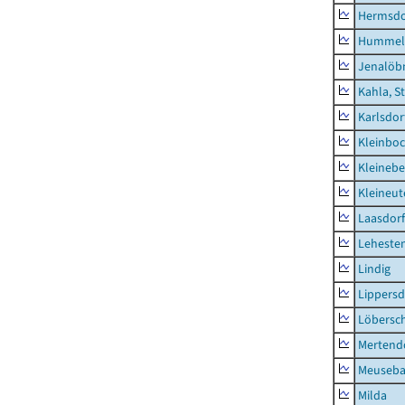
Hermsdor
Hummel
Jenalöbn
Kahla, S
Karlsdor
Kleinbo
Kleinebe
Kleineut
Laasdorf
Leheste
Lindig
Lippers
Löbersc
Mertend
Meuseb
Milda