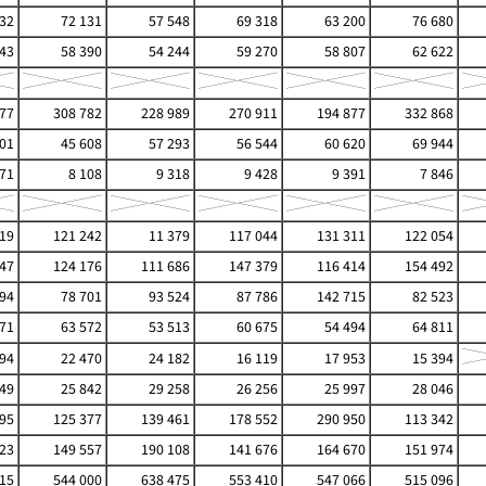
732
72 131
57 548
69 318
63 200
76 680
243
58 390
54 244
59 270
58 807
62 622
77
308 782
228 989
270 911
194 877
332 868
101
45 608
57 293
56 544
60 620
69 944
571
8 108
9 318
9 428
9 391
7 846
519
121 242
11 379
117 044
131 311
122 054
47
124 176
111 686
147 379
116 414
154 492
394
78 701
93 524
87 786
142 715
82 523
571
63 572
53 513
60 675
54 494
64 811
994
22 470
24 182
16 119
17 953
15 394
749
25 842
29 258
26 256
25 997
28 046
95
125 377
139 461
178 552
290 950
113 342
23
149 557
190 108
141 676
164 670
151 974
15
544 000
638 475
553 410
547 066
515 096