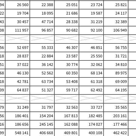
594
26 560
22 388
25 051
23 724
25 821
722
19 704
18 095
21 686
19 587
24 117
443
30 457
47 714
28 338
31 219
32 389
08
111 957
96 857
90 682
92 100
106 949
156
52 697
55 333
46 307
46 851
56 755
118
28 837
22 884
23 587
25 550
31 721
251
37 022
36 142
30 774
32 062
34 810
068
46 130
52 562
60 350
68 134
89 975
118
42 781
63 734
53 408
61 318
69 009
809
64 837
51 327
59 717
62 492
64 195
579
31 249
31 797
32 563
33 727
35 565
56
186 401
154 204
167 813
182 485
203 161
16
186 656
245 145
162 088
174 027
177 466
99
548 141
406 668
469 801
400 108
462 422