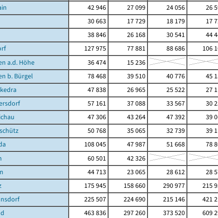
ain
42 946
27 099
24 056
26 
30 663
17 729
18 179
17 
38 846
26 168
30 541
44 
rf
127 975
77 881
88 686
106 1
en a.d. Höhe
36 474
15 236
en b. Bürgel
78 468
39 510
40 776
45 
kedra
47 838
26 965
25 522
27 
ersdorf
57 161
37 088
33 567
30 
ichau
47 306
43 264
47 392
39 
schütz
50 768
35 065
32 739
39 
da
108 045
47 987
51 668
78 
n
60 501
42 326
en
44 713
23 065
28 612
28 
z
175 945
158 660
290 977
215 9
nsdorf
225 507
224 690
215 146
421 2
nd
463 836
297 260
373 520
609 2