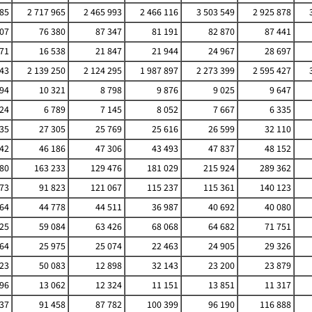
785
2 717 965
2 465 993
2 466 116
3 503 549
2 925 878
907
76 380
87 347
81 191
82 870
87 441
671
16 538
21 847
21 944
24 967
28 697
243
2 139 250
2 124 295
1 987 897
2 273 399
2 595 427
294
10 321
8 798
9 876
9 025
9 647
724
6 789
7 145
8 052
7 667
6 335
835
27 305
25 769
25 616
26 599
32 110
342
46 186
47 306
43 493
47 837
48 152
80
163 233
129 476
181 029
215 924
289 362
573
91 823
121 067
115 237
115 361
140 123
664
44 778
44 511
36 987
40 692
40 080
925
59 084
63 426
68 068
64 682
71 751
864
25 975
25 074
22 463
24 905
29 326
323
50 083
12 898
32 143
23 200
23 879
996
13 062
12 324
11 151
13 851
11 317
737
91 458
87 782
100 399
96 190
116 888