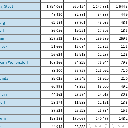
a, Stadt
1 794 068
950 154
1 147 881
1 644 
48 430
32 881
34 387
44 
urg
62 184
37 701
43 036
48 
orf
36 056
19 251
17 606
18 
ain
327 532
172 708
239 589
269 5
neck
21 666
15 084
12 325
11 
26 624
15 913
12 287
12 
born-Wolfersdorf
108 366
64 329
75 944
79 
83 300
66 757
125 092
71 
dnitz
39 025
23 549
18 920
21 
60 998
48 395
63 000
49 
hain
44 362
27 574
24 017
30 
orf
23 374
11 933
12 161
13 
h
37 524
26 523
25 734
15 
orn
198 388
170 067
140 477
148 2
f
44 945
28 338