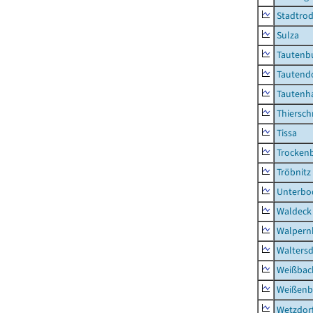
Stadtrod
Sulza
Tautenb
Tautend
Tautenh
Thiersch
Tissa
Trocken
Tröbnitz
Unterbo
Waldeck
Walpern
Waltersd
Weißbac
Weißenb
Wetzdor