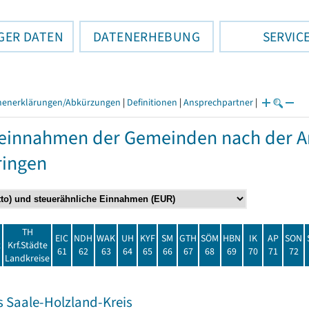
GER DATEN
DATENERHEBUNG
SERVIC
henerklärungen/Abkürzungen
|
Definitionen
|
Ansprechpartner
|
einnahmen der Gemeinden nach der Ar
ringen
TH
EIC
NDH
WAK
UH
KYF
SM
GTH
SÖM
HBN
IK
AP
SON
t
Krf.Städte
61
62
63
64
65
66
67
68
69
70
71
72
Landkreise
s Saale-Holzland-Kreis