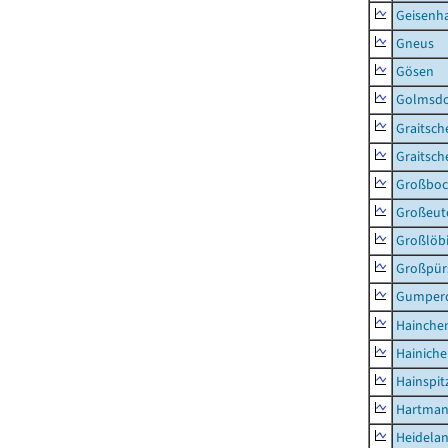
Geisenh
Gneus
Gösen
Golmsdo
Graitsch
Graitsch
Großboc
Großeut
Großlöb
Großpür
Gumper
Hainche
Hainich
Hainspit
Hartman
Heidela