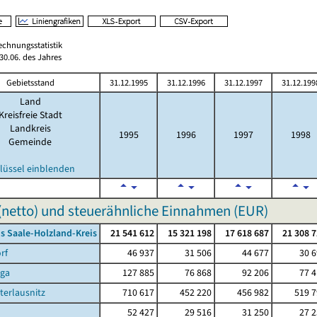
echnungsstatistik
0.06. des Jahres
Gebietsstand
31.12.1995
31.12.1996
31.12.1997
31.12.199
Land
Kreisfreie Stadt
Landkreis
1995
1996
1997
1998
Gemeinde
lüssel einblenden
(netto) und steuerähnliche Einnahmen (EUR)
s Saale-Holzland-Kreis
21 541 612
15 321 198
17 618 687
21 308 
rf
46 937
31 506
44 677
30 
rga
127 885
76 868
92 206
77 
terlausnitz
710 617
452 220
456 982
519 7
52 427
29 516
31 250
27 