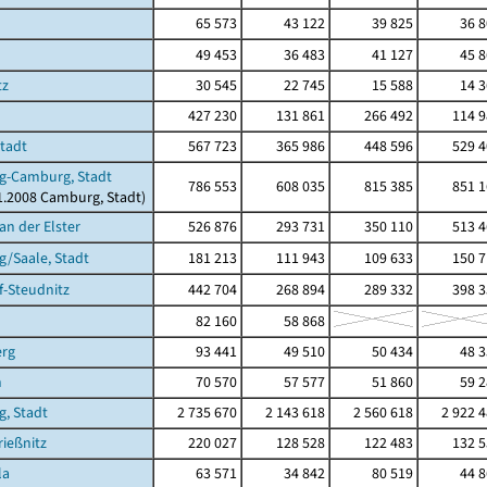
65 573
43 122
39 825
36 
49 453
36 483
41 127
45 
tz
30 545
22 745
15 588
14 
427 230
131 861
266 492
114 9
Stadt
567 723
365 986
448 596
529 4
g-Camburg, Stadt
786 553
608 035
815 385
851 1
11.2008 Camburg, Stadt)
an der Elster
526 876
293 731
350 110
513 4
/Saale, Stadt
181 213
111 943
109 633
150 7
-Steudnitz
442 704
268 894
289 332
398 3
82 160
58 868
erg
93 441
49 510
50 434
48 
n
70 570
57 577
51 860
59 
g, Stadt
2 735 670
2 143 618
2 560 618
2 922 
ießnitz
220 027
128 528
122 483
132 5
la
63 571
34 842
80 519
44 