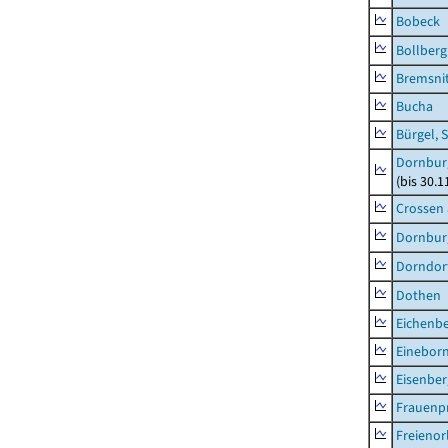
Bobeck
Bollberg
Bremsni
Bucha
Bürgel, 
Dornbur
(bis 30.
Crossen 
Dornburg
Dorndorf
Dothen
Eichenb
Einebor
Eisenber
Frauenpr
Freienor