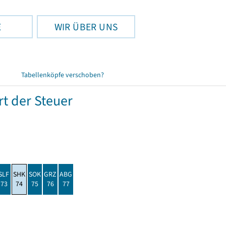
E
WIR ÜBER UNS
Tabellenköpfe verschoben?
t der Steuer
SLF
SHK
SOK
GRZ
ABG
73
74
75
76
77