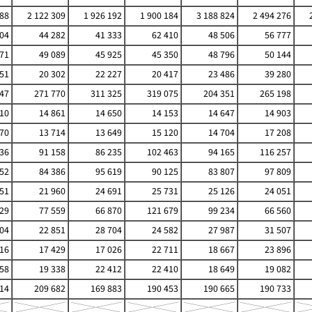
388
2 122 309
1 926 192
1 900 184
3 188 824
2 494 276
904
44 282
41 333
62 410
48 506
56 777
671
49 089
45 925
45 350
48 796
50 144
551
20 302
22 227
20 417
23 486
39 280
47
271 770
311 325
319 075
204 351
265 198
510
14 861
14 650
14 153
14 647
14 903
870
13 714
13 649
15 120
14 704
17 208
336
91 158
86 235
102 463
94 165
116 257
052
84 386
95 619
90 125
83 807
97 809
051
21 960
24 691
25 731
25 126
24 051
229
77 559
66 870
121 679
99 234
66 560
804
22 851
28 704
24 582
27 987
31 507
816
17 429
17 026
22 711
18 667
23 896
558
19 338
22 412
22 410
18 649
19 082
14
209 682
169 883
190 453
190 665
190 733