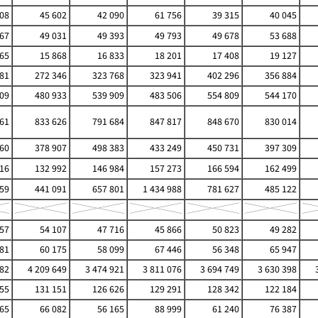
808
45 602
42 090
61 756
39 315
40 045
867
49 031
49 393
49 793
49 678
53 688
365
15 868
16 833
18 201
17 408
19 127
81
272 346
323 768
323 941
402 296
356 884
09
480 933
539 909
483 506
554 809
544 170
61
833 626
791 684
847 817
848 670
830 014
60
378 907
498 383
433 249
450 731
397 309
16
132 992
146 984
157 273
166 594
162 499
59
441 091
657 801
1 434 988
781 627
485 122
357
54 107
47 716
45 866
50 823
49 282
281
60 175
58 099
67 446
56 348
65 947
482
4 209 649
3 474 921
3 811 076
3 694 749
3 630 398
55
131 151
126 626
129 291
128 342
122 184
865
66 082
56 165
88 999
61 240
76 387