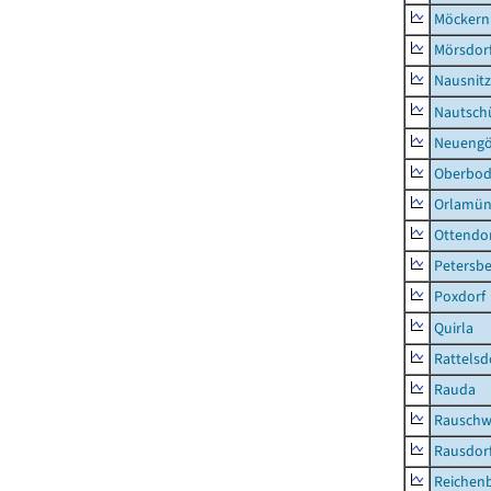
Möckern
Mörsdor
Nausnitz
Nautsch
Neueng
Oberbod
Orlamün
Ottendo
Petersbe
Poxdorf
Quirla
Rattelsd
Rauda
Rauschw
Rausdor
Reichen