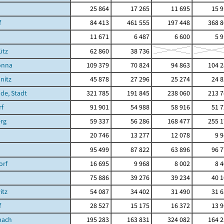
25 864
17 265
11 695
15 
f
84 413
461 555
197 448
368 8
11 671
6 487
6 600
5 
ütz
62 860
38 736
önna
109 379
70 824
94 863
104 2
nitz
45 878
27 296
25 274
24 
de, Stadt
321 785
191 845
238 060
213 7
rf
91 901
54 988
58 916
51 
rg
59 337
56 286
168 477
255 1
20 746
13 277
12 078
9 
95 499
87 822
63 896
96 
orf
16 695
9 968
8 002
8 
75 886
39 276
39 234
40 
itz
54 087
34 402
31 490
31 
f
28 527
15 175
16 372
13 
bach
195 283
163 831
324 082
164 2