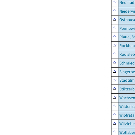
Neustad
Niederwi
Osthaus
Pennewi
Plaue, S
Rockhau
Rudisle
Schmied
Singerbe
Stadtilm
Stützer
Wachsen
Wildensp
Wipfrata
Witzleb
Wolfsbe