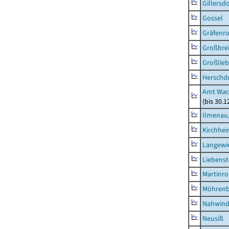
Gillersdo
Gossel
Gräfenr
Großbrei
Großlieb
Herschd
Amt Wac
(bis 30.
Ilmenau,
Kirchhe
Langewie
Liebenst
Martinr
Möhren
Nahwin
Neusiß