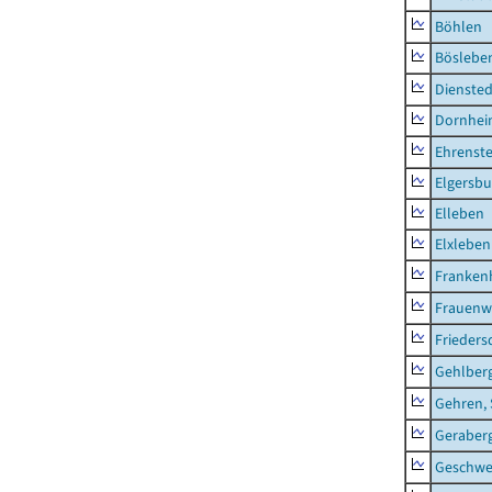
Böhlen
Böslebe
Diensted
Dornhe
Ehrenste
Elgersbu
Elleben
Elxleben
Franken
Frauenw
Frieders
Gehlber
Gehren, 
Geraber
Geschw