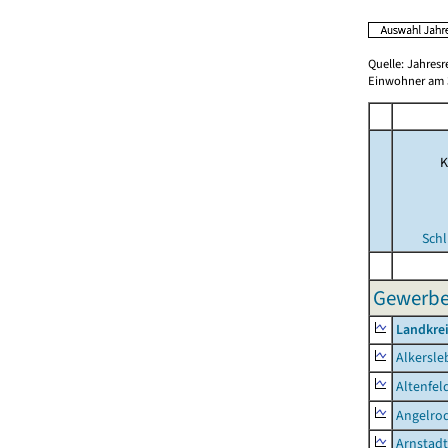
Quelle: Jahresr
Einwohner am 3
K
Schl
Gewerbes
Landkrei
Alkersle
Altenfel
Angelro
Arnstadt