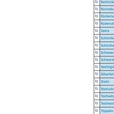
Reichstä
Ronnebu
Rückers
Rüdersd
Saara
Schömb
Schönba
Schwaar
Schwarz
Seelings
Silberfel
Staitz
Steinsdo
Teichwit
Teichwo
Töppeln