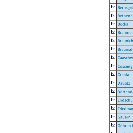
Bernsgr
Bethenh
Bocka
Brahme
Braunic
Braunsd
Caaschw
Cosseng
Crimla
Daßlitz
Dörtend
Endschü
Friedma
Gauern
Göhren-