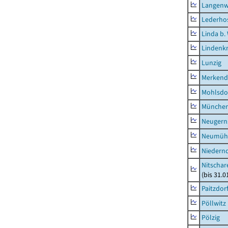
Langenw
Lederho
Linda b.
Lindenk
Lunzig
Merkend
Mohlsdo
München
Neugern
Neumühl
Niedern
Nitschar
(bis 31.
Paitzdor
Pöllwitz
Pölzig