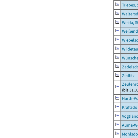
Triebes, 
Waltersd
Weida, S
Weißend
Wiebelsd
Wildeta
Wünsche
Zadelsdo
Zedlitz
Zeulenro
(bis 31.
Harth-Pö
Kraftsdo
Vogtländ
Auma-Wei
Mohlsdor