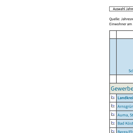
Quelle: Jahresr
Einwohner am 3
Sc
Gewerbes
Landkrei
Arnsgrü
Auma, S
Bad Köst
Berga/El