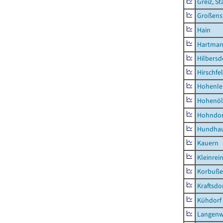
Greiz, St
Großens
Hain
Hartman
Hilbersd
Hirschfe
Hohenle
Hohenöl
Hohndor
Hundha
Kauern
Kleinrei
Korbuß
Kraftsdo
Kühdorf
Langenw