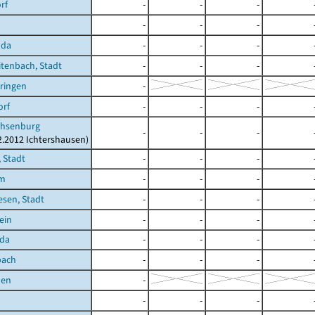
rf
-
-
-
-
-
-
oda
-
-
-
tenbach, Stadt
-
-
-
ringen
-
orf
-
-
-
hsenburg
-
-
-
12.2012 Ichtershausen)
 Stadt
-
-
-
im
-
-
-
sen, Stadt
-
-
-
ein
-
-
-
oda
-
-
-
bach
-
-
-
den
-
-
-
-