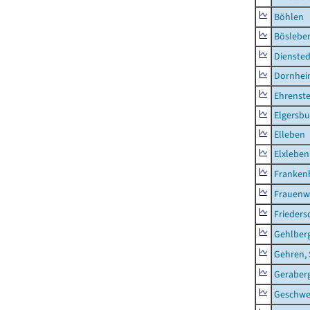
Böhlen
Böslebe
Diensted
Dornhe
Ehrenste
Elgersbu
Elleben
Elxleben
Franken
Frauenw
Frieders
Gehlber
Gehren, 
Geraber
Geschw