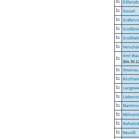
Gillersdo
Gossel
Gräfenr
Großbrei
Großlieb
Herschd
Amt Wac
(bis 30.
Ilmenau,
Kirchhe
Langewie
Liebenst
Martinr
Möhren
Nahwin
Neusiß