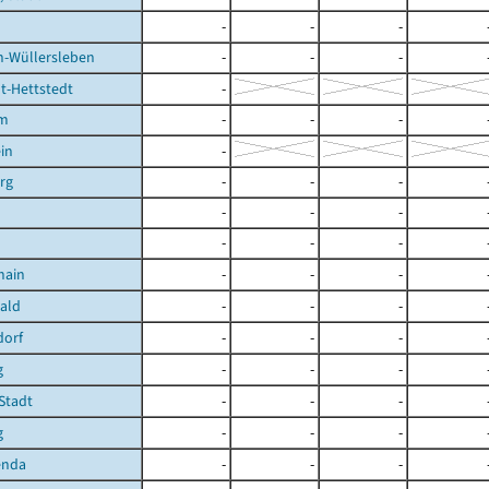
-
-
-
n-Wüllersleben
-
-
-
t-Hettstedt
-
im
-
-
-
in
-
rg
-
-
-
-
-
-
-
-
-
hain
-
-
-
ald
-
-
-
dorf
-
-
-
g
-
-
-
Stadt
-
-
-
g
-
-
-
enda
-
-
-