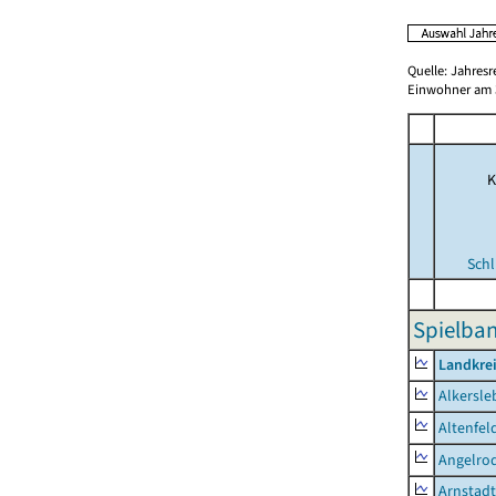
Quelle: Jahresr
Einwohner am 3
K
Schl
Spielba
Landkrei
Alkersle
Altenfel
Angelro
Arnstadt