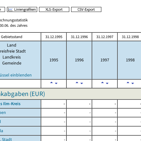
echnungsstatistik
0.06. des Jahres
Gebietsstand
31.12.1995
31.12.1996
31.12.1997
31.12.1998
Land
reisfreie Stadt
Landkreis
1995
1996
1997
1998
Gemeinde
üssel einblenden
nkabgaben (EUR)
s Ilm-Kreis
-
-
-
ben
-
-
-
d
-
-
-
da
-
-
-
, Stadt
-
-
-