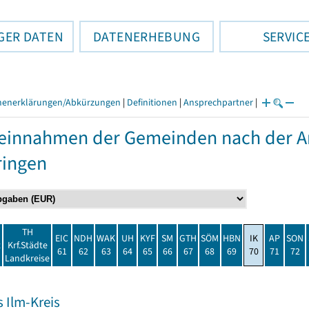
GER DATEN
DATENERHEBUNG
SERVIC
henerklärungen/Abkürzungen
|
Definitionen
|
Ansprechpartner
|
einnahmen der Gemeinden nach der Ar
ringen
TH
EIC
NDH
WAK
UH
KYF
SM
GTH
SÖM
HBN
IK
AP
SON
t
Krf.Städte
61
62
63
64
65
66
67
68
69
70
71
72
Landkreise
 Ilm-Kreis