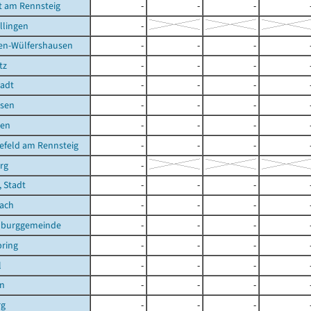
t am Rennsteig
-
-
-
llingen
-
en-Wülfershausen
-
-
-
tz
-
-
-
tadt
-
-
-
sen
-
-
-
ben
-
-
-
efeld am Rennsteig
-
-
-
rg
-
, Stadt
-
-
-
bach
-
-
-
burggemeinde
-
-
-
ring
-
-
-
l
-
-
-
en
-
-
-
rg
-
-
-