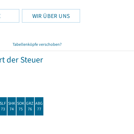
E
WIR ÜBER UNS
Tabellenköpfe verschoben?
t der Steuer
SLF
SHK
SOK
GRZ
ABG
73
74
75
76
77