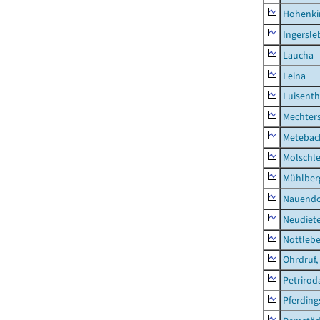
Hohenki
Ingersle
Laucha
Leina
Luisenth
Mechter
Metebac
Molschl
Mühlber
Nauendo
Neudiet
Nottleb
Ohrdruf,
Petrirod
Pferding