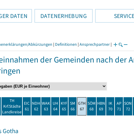
GER DATEN
DATENERHEBUNG
SERVIC
henerklärungen/Abkürzungen
|
Definitionen
|
Ansprechpartner
|
einnahmen der Gemeinden nach der Ar
ringen
TH
EIC
NDH
WAK
UH
KYF
SM
GTH
SÖM
HBN
IK
AP
SON
t
Krf.Städte
61
62
63
64
65
66
67
68
69
70
71
72
Landkreise
s Gotha