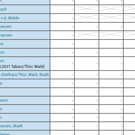
t
-
-
-
ach
-
v.d. Walde
-
hausen
-
-
-
hausen
-
en
-
-
-
orn
-
-
-
rz
-
-
-
03.2017 Tabarz/Thür. Wald)
Dietharz/Thür. Wald, Stadt
-
-
-
en
-
-
-
-
-
-
born
-
-
-
en
-
-
-
n
-
-
-
ausen, Stadt
-
-
-
leben
-
-
-