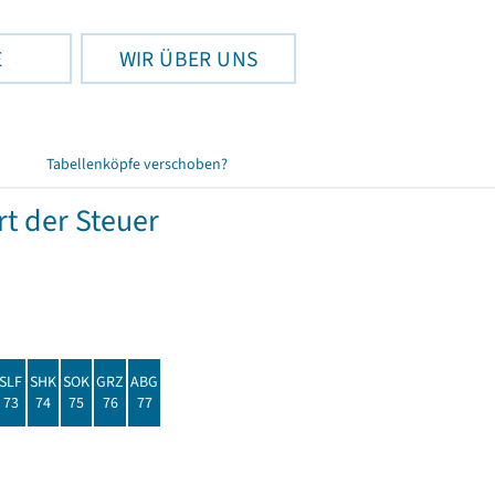
E
WIR ÜBER UNS
Tabellenköpfe verschoben?
t der Steuer
SLF
SHK
SOK
GRZ
ABG
73
74
75
76
77