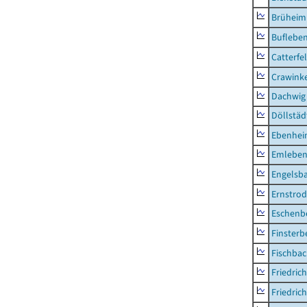
Brüheim
Buflebe
Catterfe
Crawink
Dachwig
Döllstäd
Ebenhe
Emlebe
Engelsb
Ernstro
Eschenb
Finsterb
Fischba
Friedric
Friedric