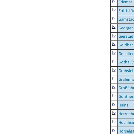
Friemar
Fröttstä
Gamstäd
Georgent
Gierstäd
Goldbac
Gospite
Gotha, S
Grabsle
Gräfenh
Großfah
Günther
Haina
Herrenh
Hochhe
Hörselg