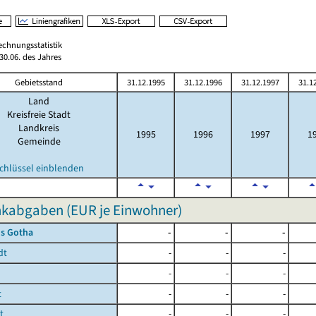
echnungsstatistik
0.06. des Jahres
Gebietsstand
31.12.1995
31.12.1996
31.12.1997
31.1
Land
Kreisfreie Stadt
Landkreis
1995
1996
1997
1
Gemeinde
chlüssel einblenden
nkabgaben (EUR je Einwohner)
is Gotha
-
-
-
dt
-
-
-
-
-
-
t
-
-
-
t
-
-
-