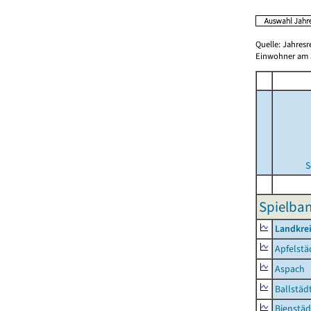
Quelle: Jahresr
Einwohner am 3
S
Spielba
Landkre
Apfelstä
Aspach
Ballstäd
Bienstäd