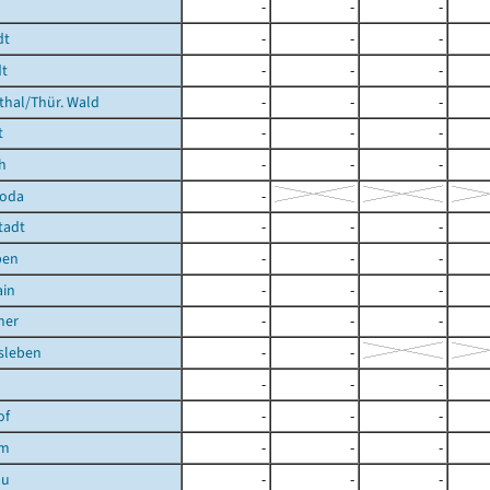
-
-
-
dt
-
-
-
t
-
-
-
hal/Thür. Wald
-
-
-
t
-
-
-
h
-
-
-
roda
-
tadt
-
-
-
ben
-
-
-
ain
-
-
-
ner
-
-
-
sleben
-
-
-
-
-
of
-
-
-
im
-
-
-
au
-
-
-