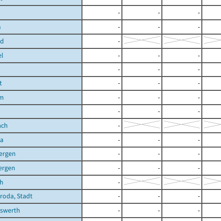
-
-
-
n
-
-
-
ld
-
el
-
-
-
-
-
-
t
-
-
-
im
-
-
-
n
-
-
-
ach
-
da
-
-
-
ergen
-
-
-
ergen
-
-
-
ch
-
hroda, Stadt
-
-
-
hswerth
-
-
-