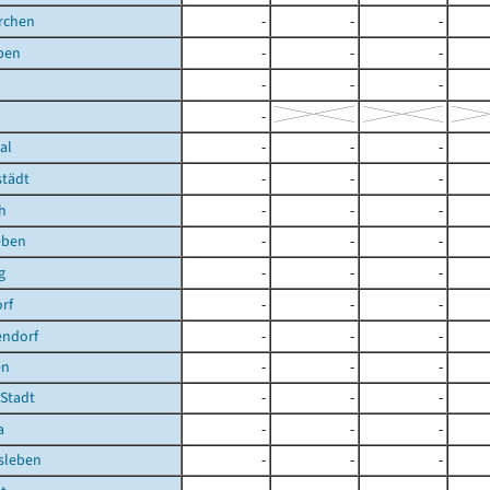
rchen
-
-
-
ben
-
-
-
-
-
-
-
al
-
-
-
städt
-
-
-
h
-
-
-
eben
-
-
-
g
-
-
-
rf
-
-
-
endorf
-
-
-
en
-
-
-
 Stadt
-
-
-
a
-
-
-
sleben
-
-
-