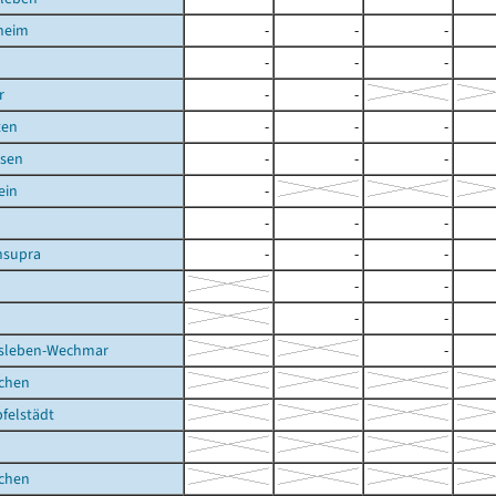
heim
-
-
-
-
-
-
r
-
-
ten
-
-
-
sen
-
-
-
ein
-
-
-
-
supra
-
-
-
-
-
-
-
sleben-Wechmar
-
ichen
felstädt
ichen