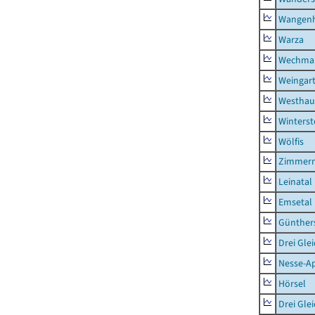
Wangen
Warza
Wechma
Weingar
Westhau
Winterst
Wölfis
Zimmern
Leinatal
Emsetal
Günther
Drei Gle
Nesse-Ap
Hörsel
Drei Gle