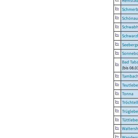
Remstäd
Schmerb
Schönau 
Schwab
Schwarz
Seeberg
Sonneb
Bad Taba
(bis 08.
Tambach-
Teutleb
Tonna
Tröchtel
Trügleb
Tüttlebe
Waltersh
Wanders