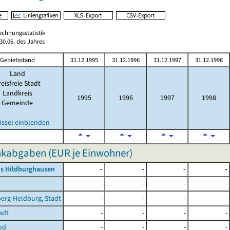
echnungsstatistik
0.06. des Jahres
Gebietsstand
31.12.1995
31.12.1996
31.12.1997
31.12.1998
Land
eisfreie Stadt
Landkreis
1995
1996
1997
1998
Gemeinde
üssel einblenden
nkabgaben (EUR je Einwohner)
is Hildburghausen
-
-
-
-
-
-
-
-
erg-Heldburg, Stadt
-
-
-
-
adt
-
-
-
-
od
-
-
-
-