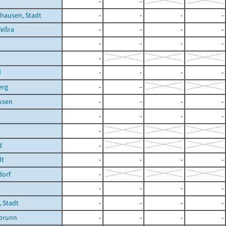
h
-
-
hausen, Stadt
-
-
-
-
Veßra
-
-
-
-
-
-
-
-
-
d
-
-
-
-
erg
-
-
usen
-
-
-
-
-
-
-
-
-
d
-
dt
-
-
-
-
dorf
-
-
-
-
-
 Stadt
-
-
-
-
brunn
-
-
-
-