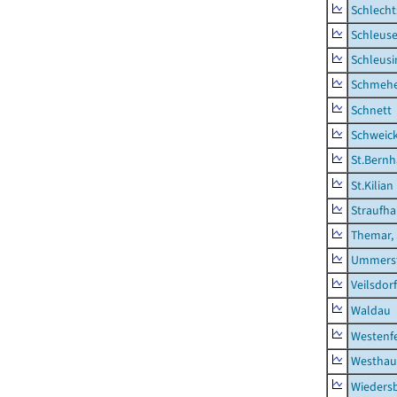
Schlecht
Schleus
Schleusi
Schmeh
Schnett
Schweic
St.Bernh
St.Kilian
Straufha
Themar, 
Ummerst
Veilsdorf
Waldau
Westenf
Westhau
Wieders