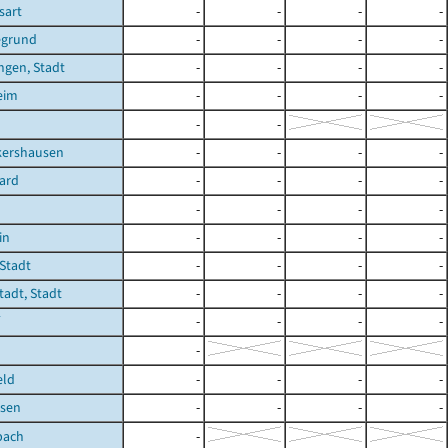
sart
-
-
-
-
egrund
-
-
-
-
ngen, Stadt
-
-
-
-
eim
-
-
-
-
-
-
kershausen
-
-
-
-
ard
-
-
-
-
-
-
-
-
in
-
-
-
-
Stadt
-
-
-
-
adt, Stadt
-
-
-
-
-
-
-
-
-
eld
-
-
-
-
sen
-
-
-
-
bach
-