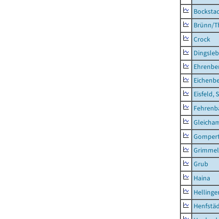
Bocksta
Brünn/T
Crock
Dingsle
Ehrenbe
Eichenb
Eisfeld, 
Fehrenb
Gleicha
Gompert
Grimmel
Grub
Haina
Hellinge
Henfstä