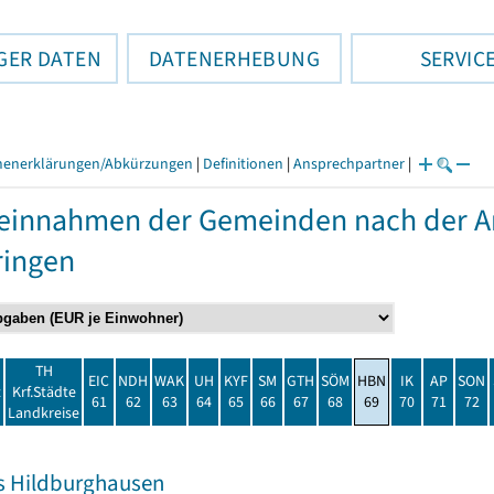
GER DATEN
DATENERHEBUNG
SERVIC
henerklärungen/Abkürzungen
|
Definitionen
|
Ansprechpartner
|
einnahmen der Gemeinden nach der Ar
ringen
TH
EIC
NDH
WAK
UH
KYF
SM
GTH
SÖM
HBN
IK
AP
SON
t
Krf.Städte
61
62
63
64
65
66
67
68
69
70
71
72
Landkreise
s Hildburghausen