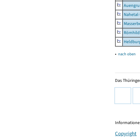
Auengr
Nahetal
Masserb
Römhild,
Heldburg
▴
nach oben
Das Thüringer
Informationen
Copyright