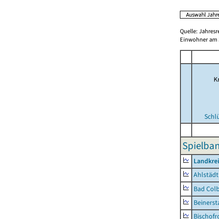
Quelle: Jahresr
Einwohner am 3
Kr
Schl
Spielba
Landkre
Ahlstädt
Bad Colb
Beinerst
Bischofr