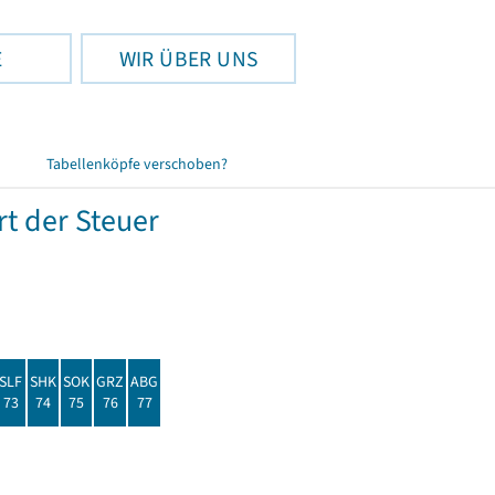
E
WIR ÜBER UNS
Tabellenköpfe verschoben?
t der Steuer
SLF
SHK
SOK
GRZ
ABG
73
74
75
76
77