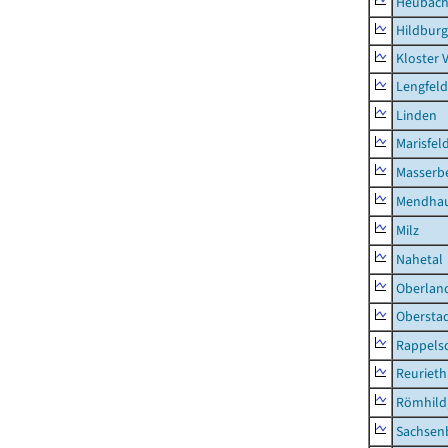
Heubac
Hildburg
Kloster 
Lengfeld
Linden
Marisfel
Masserb
Mendha
Milz
Nahetal
Oberlan
Obersta
Rappels
Reurieth
Römhild,
Sachsen