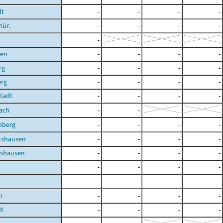
dt
-
-
-
-
hür.
-
-
-
-
-
ben
-
-
-
-
rg
-
-
-
-
erg
-
-
-
-
Stadt
-
-
-
-
ach
-
-
mberg
-
-
-
-
shausen
-
-
-
-
shausen
-
-
-
-
-
-
-
-
-
-
-
-
n
-
-
-
-
dt
-
-
-
-