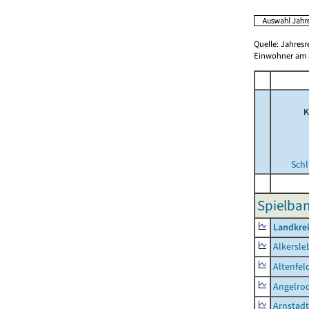
Quelle: Jahresr
Einwohner am 3
K
Schl
Spielba
Landkrei
Alkersle
Altenfel
Angelro
Arnstadt