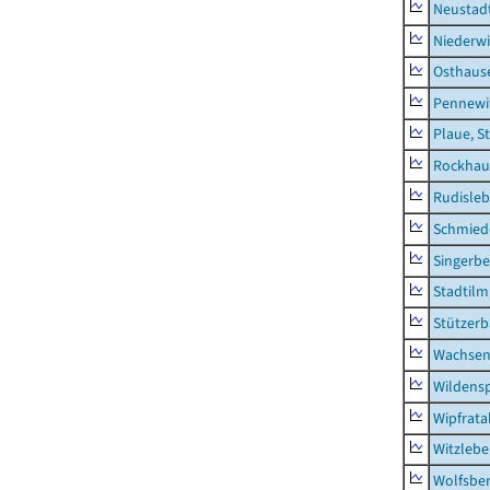
Neustad
Niederwi
Osthaus
Pennewi
Plaue, S
Rockhau
Rudisle
Schmied
Singerbe
Stadtilm
Stützer
Wachsen
Wildensp
Wipfrata
Witzleb
Wolfsbe