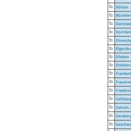
Böhlen
Böslebe
Diensted
Dornhe
Ehrenste
Elgersbu
Elleben
Elxleben
Franken
Frauenw
Frieders
Gehlber
Gehren, 
Geraber
Geschw