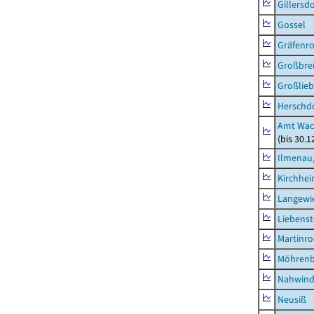
Gillersdo
Gossel
Gräfenr
Großbrei
Großlieb
Herschd
Amt Wac
(bis 30.
Ilmenau,
Kirchhe
Langewie
Liebenst
Martinr
Möhren
Nahwin
Neusiß