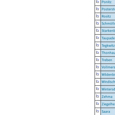
Ponitz
Posterst
Rositz
Schmölln
Starken
Taupade
Tegkwitz
Thonha
Treben
Vollmer
Wildenb
Windisc
Wintersd
Zehma
Ziegelh
Saara