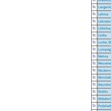
Kriebitz
Langenl
Lehma
Lehndor
Löbicha
Lödla
Lucka, S
Lumpzig
Mehna
Meuselwi
Mockern
Monstab
Naundor
Nobitz
Nöbdeni
Podelwi