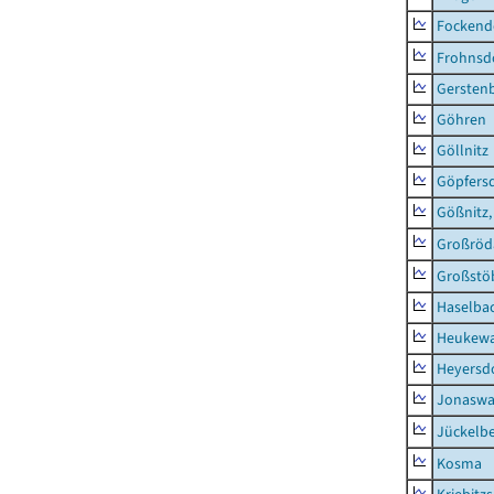
Fockend
Frohnsd
Gersten
Göhren
Göllnitz
Göpfers
Gößnitz,
Großröd
Großstö
Haselba
Heukewa
Heyersd
Jonaswa
Jückelb
Kosma