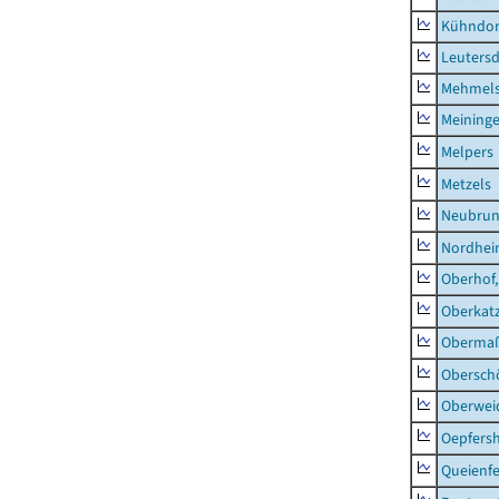
Kühndor
Leutersd
Mehmel
Meininge
Melpers
Metzels
Neubru
Nordhe
Oberhof,
Oberkat
Obermaß
Obersch
Oberwei
Oepfers
Queienfe