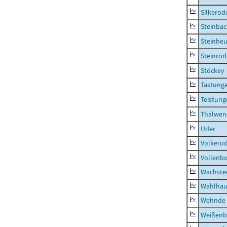
Silkerod
Steinba
Steinhe
Steinrod
Stöckey
Tastung
Teistung
Thalwen
Uder
Volkero
Vollenb
Wachste
Wahlhau
Wehnde
Weißenb