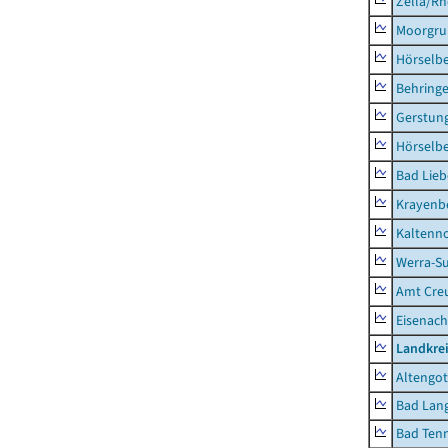
Zella/R
Moorgr
Hörselb
Behring
Gerstun
Hörselbe
Bad Lieb
Krayenb
Kaltenno
Werra-Su
Amt Creu
Eisenach
Landkrei
Altengot
Bad Lang
Bad Tenn