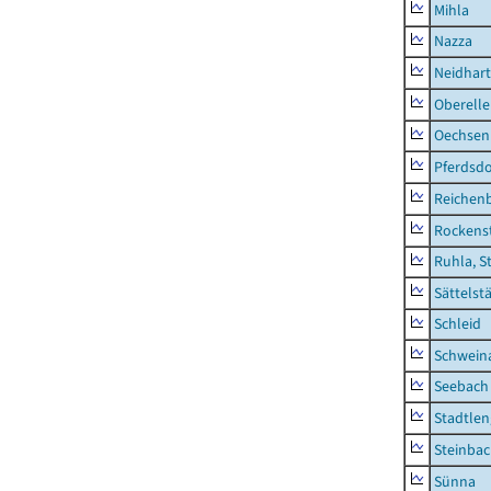
Mihla
Nazza
Neidhar
Oberell
Oechsen
Pferdsd
Reichen
Rockens
Ruhla, S
Sättelst
Schleid
Schwein
Seebach
Stadtlen
Steinba
Sünna