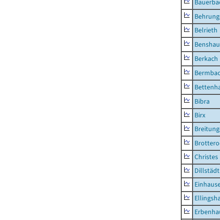
Bauerba
Behrung
Belrieth
Benshau
Berkach
Bermba
Bettenh
Bibra
Birx
Breitun
Brottero
Christes
Dillstädt
Einhaus
Ellingsh
Erbenha