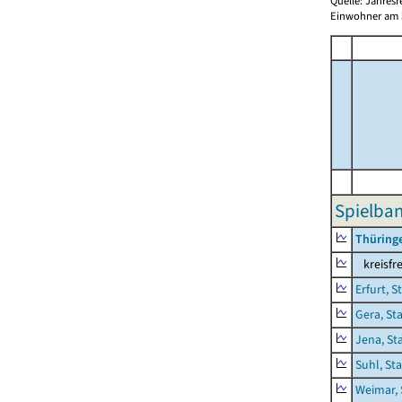
Quelle: Jahresr
Einwohner am 3
Spielba
Thüring
kreisfre
Erfurt, S
Gera, St
Jena, St
Suhl, St
Weimar, 