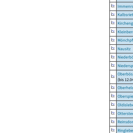
Immenr
Kalbsrie
Kircheng
Kleinbe
Mönchpfi
Nausitz
Niederb
Niedersp
Oberbös
(bis 12.
Oberhel
Oberspie
Oldisleb
Otterste
Reinsdor
Ringleb