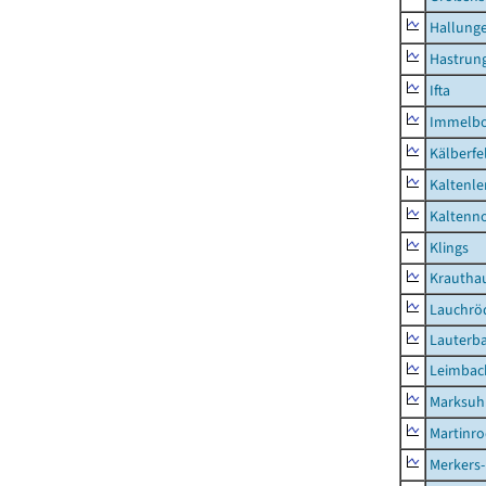
Hallung
Hastrung
Ifta
Immelb
Kälberfe
Kaltenle
Kaltenno
Klings
Krautha
Lauchrö
Lauterb
Leimbac
Marksuh
Martinr
Merkers-