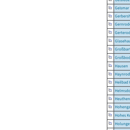
Geismar
Gerbers
Gernrod
Gertero
Glaseha
Großbart
Großbo
Hausen
Haynrod
Heilbad 
Helmsdo
Heuthen
Hoheng
Hohes K
Holunge