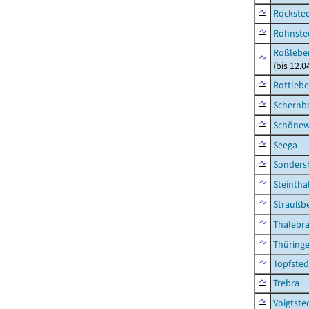
Rockste
Rohnste
Roßleben
(bis 12.
Rottleb
Schernb
Schönew
Seega
Sonders
Steintha
Straußb
Thalebr
Thüring
Topfsted
Trebra
Voigtste