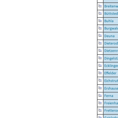
Breitenw
Büttsted
Buhla
Burgwal
Deuna
Dietero
Dietzen
Dingelst
Ecklinge
Effelder
Eichstru
Ershaus
Ferna
Freienh
Frettero
Geisled