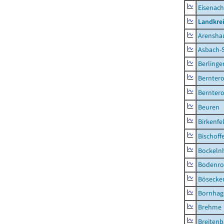
Eisenach
Landkrei
Arensha
Asbach-
Berlinge
Berntero
Berntero
Beuren
Birkenfe
Bischoff
Bockeln
Bodenro
Bösecke
Bornhag
Brehme
Breiten