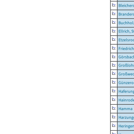
Bleicher
Brander
Buchhol
Ellrich, 
Etzelsro
Friedric
Görsbac
Großloh
Großwe
Günzero
Haferun
Hainrode
Hamma
Harzung
Heringen