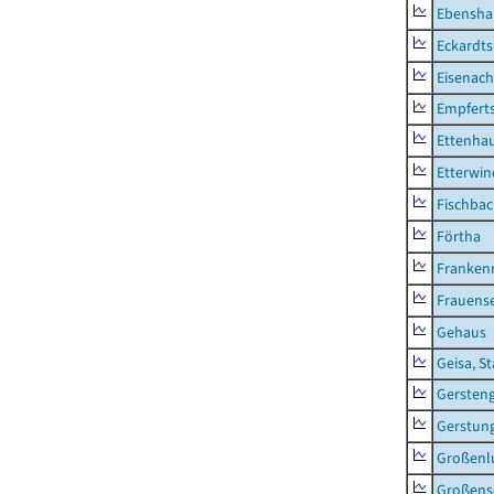
Ebensha
Eckardt
Eisenach
Empfert
Ettenhau
Etterwi
Fischba
Förtha
Franken
Frauens
Gehaus
Geisa, S
Gersten
Gerstun
Großenl
Großens