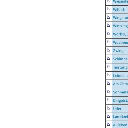
Wiesenfe
Wilbich
Wingero
Wintzin
Worbis, 
Wüstheu
Zwinge
Schimbe
Teistung
Leinefel
Am Ohm
Sonnens
Dingelst
Uder
Landkre
Auleben