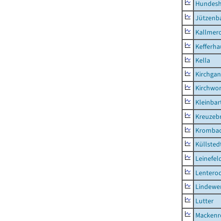
Hundes
Jützenb
Kallmer
Kefferh
Kella
Kirchga
Kirchwor
Kleinbart
Kreuzeb
Kromba
Küllsted
Leinefel
Lentero
Lindewe
Lutter
Mackenr