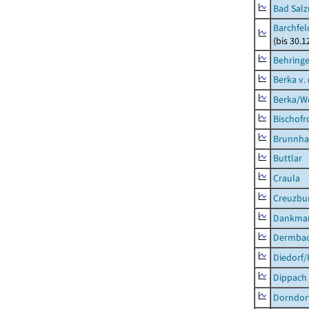
Bad Salz
Barchfe
(bis 30.1
Behring
Berka v. 
Berka/We
Bischofr
Brunnha
Buttlar
Craula
Creuzbur
Dankma
Dermba
Diedorf
Dippach
Dorndor