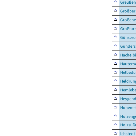
Greußen,
Großber
Großeneh
Großfur
Günsero
Gunders
Hachelb
Hautero
Helbedü
Heldrung
Hemleb
Heygend
Hohene
Holzeng
Holzsuß
Ichstedt