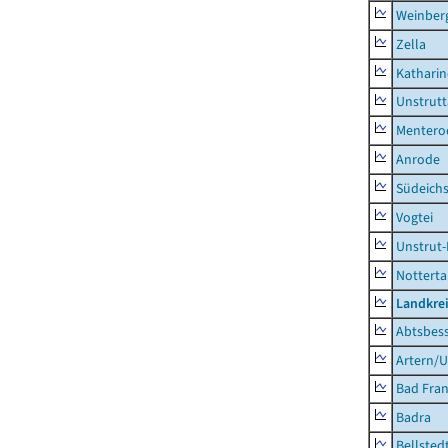
Weinber
Zella
Kathari
Unstrutt
Mentero
Anrode
Südeichs
Vogtei
Unstrut-
Notterta
Landkrei
Abtsbes
Artern/U
Bad Fran
Badra
Bellsted