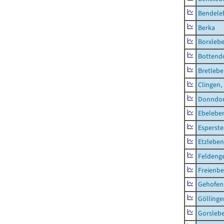
Bendele
Berka
Borxleb
Bottend
Bretleb
Clingen,
Donndor
Ebeleben
Esperste
Etzleben
Feldeng
Freienbe
Gehofen
Göllinge
Gorsleb