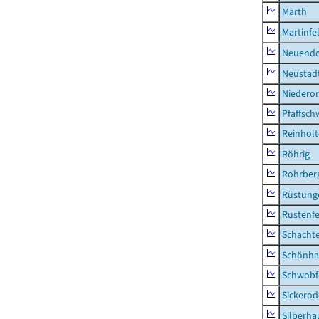
Marth
Martinfe
Neuendo
Neustad
Niederor
Pfaffsc
Reinhol
Röhrig
Rohrber
Rüstung
Rustenf
Schacht
Schönha
Schwobf
Sickerod
Silberha