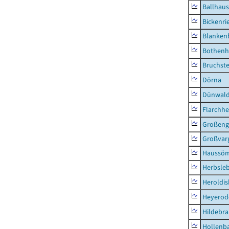
Ballhau
Bickenri
Blanken
Bothenh
Bruchst
Dörna
Dünwal
Flarchh
Großeng
Großvar
Haussö
Herbsle
Heroldi
Heyerod
Hildebr
Hollenb