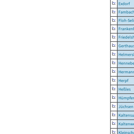
Exdorf
Fambac
Floh-Sel
Franken
Friedels
Gerthau
Helmers
Hennebe
Hermann
Herpf
Heßles
Hümpfer
Jüchsen
Kaltens
Kaltenw
Kleinsch