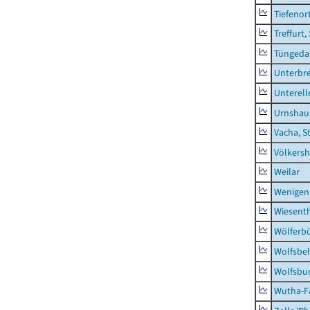
Tiefenor
Treffurt,
Tüngeda
Unterbr
Unterell
Urnshau
Vacha, S
Völkers
Weilar
Wenigen
Wiesent
Wölferbü
Wolfsbe
Wolfsbu
Wutha-F