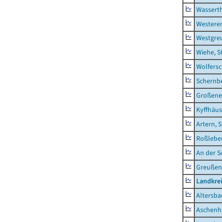
Wassert
Westere
Westgre
Wiehe, S
Wolfers
Schernb
Großeneh
Kyffhäus
Artern, 
Roßleben
An der S
Greußen,
Landkre
Altersba
Aschenh