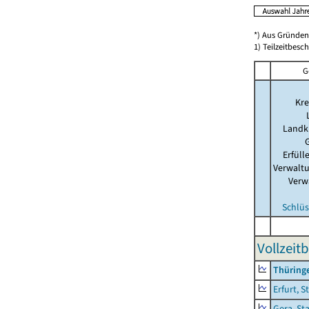
*) Aus Gründen
1) Teilzeitbesch
G
Kre
Landk
Erfül
Verwalt
Verw
Schlüs
Vollzeit
Thüring
Erfurt, S
Gera, St