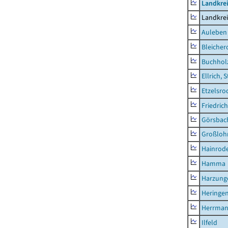
Landkre
Landkre
Auleben
Bleicher
Buchhol
Ellrich, 
Etzelsro
Friedric
Görsbac
Großloh
Hainrode
Hamma
Harzung
Heringen
Herrman
Ilfeld