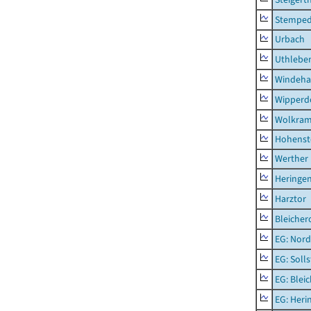
Stempe
Urbach
Uthlebe
Windeha
Wipperd
Wolkram
Hohenst
Werther
Heringen
Harztor
Bleicher
EG: Nord
EG: Soll
EG: Blei
EG: Heri