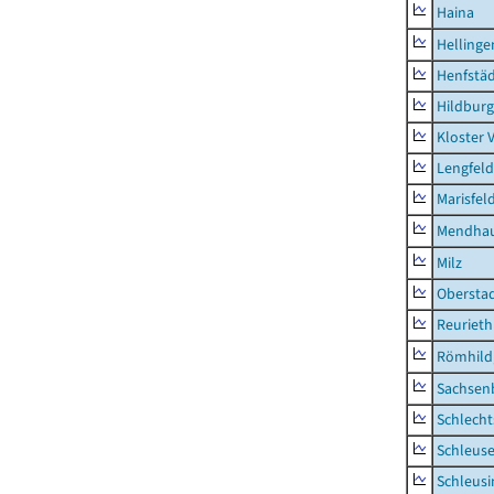
Haina
Hellinge
Henfstä
Hildburg
Kloster 
Lengfeld
Marisfel
Mendha
Milz
Obersta
Reurieth
Römhild,
Sachsen
Schlecht
Schleus
Schleusi