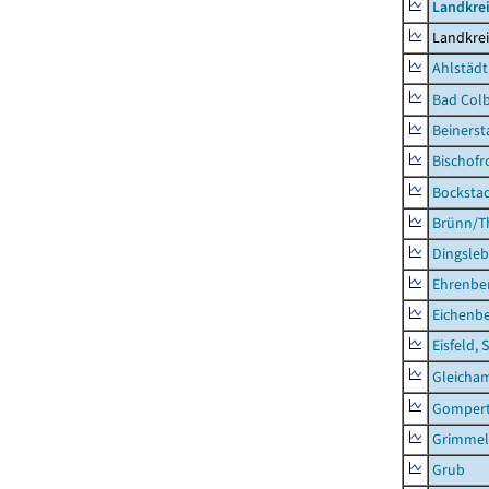
Landkre
Landkre
Ahlstädt
Bad Colb
Beinerst
Bischofr
Bocksta
Brünn/T
Dingsle
Ehrenbe
Eichenb
Eisfeld, 
Gleicha
Gompert
Grimmel
Grub