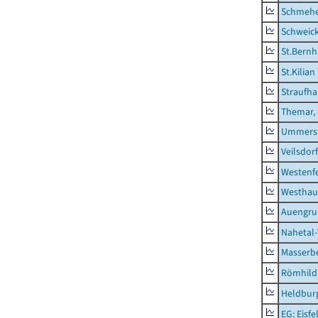
Schmeh
Schweic
St.Bernh
St.Kilian
Straufha
Themar, 
Ummerst
Veilsdorf
Westenf
Westhau
Auengr
Nahetal
Masserb
Römhild,
Heldburg
EG: Eisfe