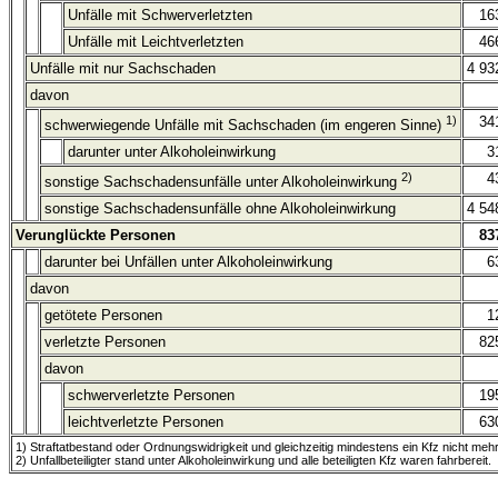
Unfälle mit Schwerverletzten
16
Unfälle mit Leichtverletzten
46
Unfälle mit nur Sachschaden
4 93
davon
1)
34
schwerwiegende Unfälle mit Sachschaden (im engeren Sinne)
darunter unter Alkoholeinwirkung
3
2)
4
sonstige Sachschadensunfälle unter Alkoholeinwirkung
sonstige Sachschadensunfälle ohne Alkoholeinwirkung
4 54
Verunglückte Personen
83
darunter bei Unfällen unter Alkoholeinwirkung
6
davon
getötete Personen
1
verletzte Personen
82
davon
schwerverletzte Personen
19
leichtverletzte Personen
63
1) Straftatbestand oder Ordnungswidrigkeit und gleichzeitig mindestens ein Kfz nicht mehr f
2) Unfallbeteiligter stand unter Alkoholeinwirkung und alle beteiligten Kfz waren fahrbereit.