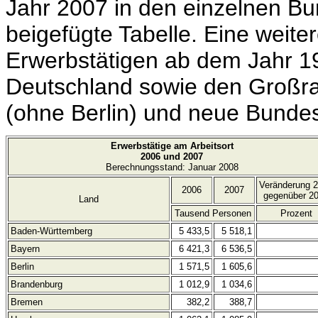
Jahr 2007 in den einzelnen Bu
beigefügte Tabelle. Eine weiter
Erwerbstätigen ab dem Jahr 19
Deutschland sowie den Großr
(ohne Berlin) und neue Bundes
Erwerbstätige am Arbeitsort
2006 und 2007
Berechnungsstand: Januar 2008
Veränderung 
2006
2007
gegenüber 2
Land
Tausend Personen
Prozent
Baden-Württemberg
5 433,5
5 518,1
Bayern
6 421,3
6 536,5
Berlin
1 571,5
1 605,6
Brandenburg
1 012,9
1 034,6
Bremen
382,2
388,7