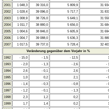
2001
1 048,3
39 316,0
5 809,9
31 93
2002
1 028,4
39 096,0
5 717,7
31 83
2003
1 008,9
38 726,0
5 649,1
31 55
2004
1 011,7
38 880,0
5 656,0
31 68
2005
1 004,6
38 846,0
5 605,9
31 69
2006
1 004,7
39 088,0
5 636,3
31 88
2007
1 017,5
39 737,0
5 728,4
32 40
Veränderung gegenüber dem Vorjahr in %
1992
- 15,0
- 1,5
- 12,5
1993
- 2,0
- 1,3
- 2,6
- 
1994
2,6
- 0,1
2,6
- 
1995
1,0
0,2
2,1
- 
1996
- 1,4
- 0,3
- 0,8
- 
1997
- 1,2
- 0,1
- 1,3
1998
2,3
1,2
0,2
1999
1,7
1,4
0,2