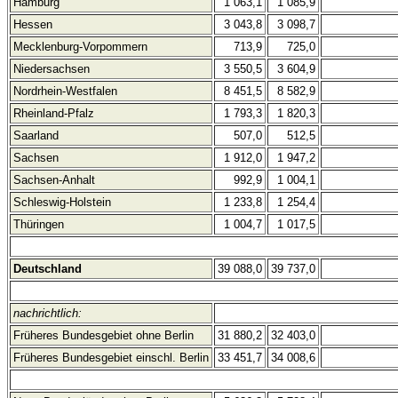
Hamburg
1 063,1
1 085,9
Hessen
3 043,8
3 098,7
Mecklenburg-Vorpommern
713,9
725,0
Niedersachsen
3 550,5
3 604,9
Nordrhein-Westfalen
8 451,5
8 582,9
Rheinland-Pfalz
1 793,3
1 820,3
Saarland
507,0
512,5
Sachsen
1 912,0
1 947,2
Sachsen-Anhalt
992,9
1 004,1
Schleswig-Holstein
1 233,8
1 254,4
Thüringen
1 004,7
1 017,5
Deutschland
39 088,0
39 737,0
nachrichtlich:
Früheres Bundesgebiet ohne Berlin
31 880,2
32 403,0
Früheres Bundesgebiet einschl. Berlin
33 451,7
34 008,6