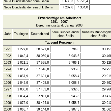
Neue Bundesländer ohne Berlin
5 636,3
5 728,4
Neue Bundesländer einschl. Berlin
7 207,8
7 334,0
Erwerbstätige am Arbeitsort
1991 - 2007
Berechnungsstand: Januar 2008
neue Bundesländer
früheres Bundesgeb
Jahr
Thüringen
Deutschland
ohne Berlin
ohne Berlin
Tausend Personen
1991
1 227,0
38 621,0
6 794,6
30 15
1992
1 042,4
38 059,0
5 943,5
30 46
1993
1 021,1
37 555,0
5 786,1
30 12
1994
1 047,4
37 516,0
5 935,8
29 95
1995
1 057,9
37 601,0
6 058,4
29 91
1996
1 042,9
37 498,0
6 008,8
29 89
1997
1 030,8
37 463,0
5 932,6
29 96
1998
1 054,4
37 911,0
5 945,8
30 41
1999
1 072,0
38 424,0
5 958,7
30 91
2000
1 063,7
39 144,0
5 907,3
31 66