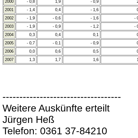
2000
- 0,8
1,9
- 0,9
2001
- 1,4
0,4
- 1,6
2002
- 1,9
- 0,6
- 1,6
- 
2003
- 1,9
- 0,9
- 1,2
- 
2004
0,3
0,4
0,1
2005
- 0,7
- 0,1
- 0,9
2006
0,0
0,6
0,5
2007
1,3
1,7
1,6
-----------------------------------
Weitere Auskünfte erteilt
Jürgen Heß
Telefon: 0361 37-84210