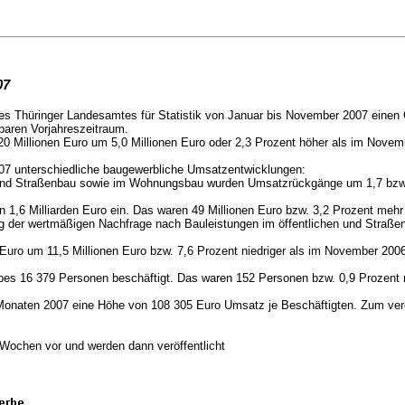
07
des Thüringer Landesamtes für Statistik von Januar bis November 2007 einen
hbaren Vorjahreszeitraum.
220 Millionen Euro um 5,0 Millionen Euro oder 2,3 Prozent höher als im Nove
007 unterschiedliche baugewerbliche Umsatzentwicklungen:
 und Straßenbau sowie im Wohnungsbau wurden Umsatzrückgänge um 1,7 bzw. 
1,6 Milliarden Euro ein. Das waren 49 Millionen Euro bzw. 3,2 Prozent mehr 
g der wertmäßigen Nachfrage nach Bauleistungen im öffentlichen und Straße
Euro um 11,5 Millionen Euro bzw. 7,6 Prozent niedriger als im November 200
bes 16 379 Personen beschäftigt. Das waren 152 Personen bzw. 0,9 Prozent
lf Monaten 2007 eine Höhe von 108 305 Euro Umsatz je Beschäftigten. Zum ve
i Wochen vor und werden dann veröffentlicht