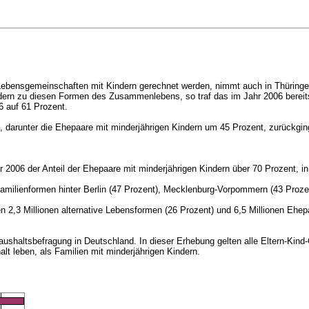
Lebensgemeinschaften mit Kindern gerechnet werden, nimmt auch in Thüringen
dern zu diesen Formen des Zusammenlebens, so traf das im Jahr 2006 bereits au
6 auf 61 Prozent.
 darunter die Ehepaare mit minderjährigen Kindern um 45 Prozent, zurückging,
2006 der Anteil der Ehepaare mit minderjährigen Kindern über 70 Prozent, in
 Familienformen hinter Berlin (47 Prozent), Mecklenburg-Vorpommern (43 Pro
 2,3 Millionen alternative Lebensformen (26 Prozent) und 6,5 Millionen Ehep
ushaltsbefragung in Deutschland. In dieser Erhebung gelten alle Eltern-Kin
lt leben, als Familien mit minderjährigen Kindern.