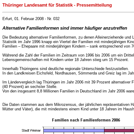
Thüringer Landesamt für Statistik - Pressemitteilung
Erfurt, 01. Februar 2008 - Nr. 032
Alternative Familienformen sind immer häufiger anzutreffen
Die Bedeutung alternativer Familienformen, zu denen Alleinerziehende und 
Statistik im Jahr 1996 knapp ein Viertel der Familien mit minderjährigen Kin
Familien – Ehepaare mit minderjährigen Kindern – sank entsprechend von 7
Während die Zahl der Familien im Zeitraum von 1996 bis 2006 um ein Drittel,
Lebensgemeinschaften mit Kindern unter 18 Jahren stieg um 15 Prozent.
Innerhalb Thüringens sind deutliche regionale Unterschiede festzustellen.
In den Landkreisen Eichsfeld, Nordhausen, Sömmerda und Greiz lag im Jahr 
Im Ländervergleich lag Thüringen im Jahr 2006 mit 39 Prozent alternativer
(40 Prozent) an sechster Stelle.
Von den insgesamt 8,8 Millionen Familien in Deutschland im Jahr 2006 waren
Die Daten stammen aus dem Mikrozensus, der jährlichen repräsentativen Ha
Mütter und Väter), die mit mindestens einem Kind unter 18 Jahren im Hausha