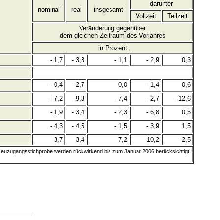
darunter
nominal
real
insgesamt
Vollzeit
Teilzeit
Veränderung gegenüber
dem gleichen Zeitraum des Vorjahres
in Prozent
- 1,7
- 3,3
- 1,1
- 2,9
0,3
- 0,4
- 2,7
0,0
- 1,4
0,6
- 7,2
- 9,3
- 7,4
- 2,7
- 12,6
- 1,9
- 3,4
- 2,3
- 6,8
0,5
- 4,3
- 4,5
- 1,5
- 3,9
1,5
3,7
3,4
7,2
10,2
- 2,5
 Neuzugangsstichprobe werden rückwirkend bis zum Januar 2006 berücksichtigt.