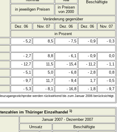
Beschäftigte
in Preisen
in jeweiligen Preisen
von 2000
Veränderung gegenüber
Dez. 06
Nov. 07
Dez. 06
Dez. 06
Nov. 07
in Prozent
- 5,2
8,5
- 7,5
- 0,9
- 0,3
- 2,7
8,8
- 6,1
- 0,9
0,0
- 12,7
11,5
- 15,4
- 11,2
- 1,1
- 5,1
5,0
- 6,8
- 2,8
0,8
- 9,7
11,7
- 9,4
1,7
- 0,5
- 5,3
- 8,1
- 16,8
- 1,8
- 9,7
 Neuzugangsstichprobe werden rückwirkend bis zum Januar 2006 berücksichtigt.
1)
tenzahlen im Thüringer Einzelhandel
Januar 2007 - Dezember 2007
Umsatz
Beschäftigte