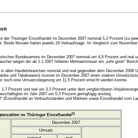
ich
e der Thüringer Einzelhandel im Dezember 2007 nominal 5,2 Prozent (zu jewei
t. Beide Monate hatten jeweils 24 Verkaufstage. Im Vergleich zum Novembe
tistischen Bundesamtes im Dezember 2007 nominal um 4,9 Prozent und real um
ucher wegen der ab 1.1.2007 höheren Mehrwertsteuer ein „sehr guter“ Berich
 in allen Handelsbranchen nominal und real gegenüber dem Dezember 2006 U
etränke und Tabakwaren) musste im Dezember 2007 einen starken Umsatzrüc
 noch eine Umsatzsteigerung um 11,5 Prozent erreicht werden konnte.
1,7 Prozent und real um 3,3 Prozent unter dem vergleichbaren Vorjahresergeb
beschäftigten im Jahr 2007 um 0,3 Prozent geringfügig anstieg.
el“ (Einzelhandel an Verkaufsständen und Märkten sowie Einzelhandel vom Lage
1)
tenzahlen im Thüringer Einzelhandel
Dezember 2007
Umsatz
nominal
real