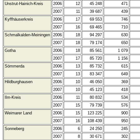
Unstrut-Hainich-Kreis
2006
12
45 248
471
2007
11
39 687
439
Kyffhäuserkreis
2006
17
69 553
746
2007
16
69 465
710
Schmalkalden-Meiningen
2006
18
94 297
630
2007
18
79 174
650
Gotha
2006
18
85 561
1 079
2007
17
85 720
1 156
Sömmerda
2006
13
85 732
615
2007
13
83 347
649
Hildburghausen
2006
10
46 050
369
2007
10
45 123
418
Ilm-Kreis
2006
11
80 832
534
2007
15
79 739
576
Weimarer Land
2006
15
123 225
900
2007
16
108 439
950
Sonneberg
2006
6
24 250
245
2007
8
30 671
302