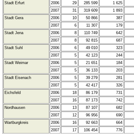
Stadt Erfurt
2006
29
285 599
1 625
2007
31
319 609
1 893
Stadt Gera
2006
10
50 866
387
2007
6
11 307
179
Stadt Jena
2006
8
110 749
642
2007
8
92 815
687
Stadt Suhl
2006
6
49 010
323
2007
5
42 123
244
Stadt Weimar
2006
5
21 651
184
2007
5
36 133
203
Stadt Eisenach
2006
5
39 279
281
2007
5
42 417
326
Eichsfeld
2006
18
86 179
731
2007
16
87 173
742
Nordhausen
2006
13
87 107
682
2007
12
96 956
690
Wartburgkreis
2006
16
92 663
664
2007
17
106 454
776