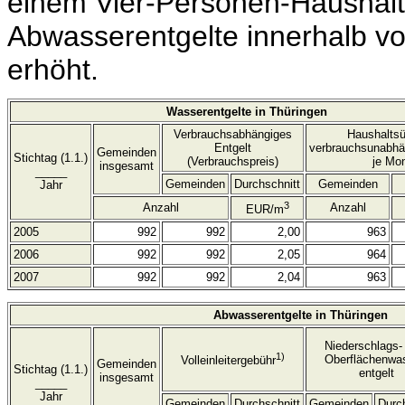
einem Vier-Personen-Haushalt 
Abwasserentgelte innerhalb v
erhöht.
Wasserentgelte in Thüringen
Verbrauchsabhängiges
Haushaltsü
Entgelt
verbrauchsunabhä
Gemeinden
Stichtag (1.1.)
(Verbrauchspreis)
je Mo
insgesamt
_____
Gemeinden
Durchschnitt
Gemeinden
Jahr
3
Anzahl
Anzahl
EUR/m
2005
992
992
2,00
963
2006
992
992
2,05
964
2007
992
992
2,04
963
Abwasserentgelte in Thüringen
Niederschlags-
1)
Oberflächenwa
Volleinleitergebühr
Gemeinden
Stichtag (1.1.)
entgelt
insgesamt
_____
Jahr
Gemeinden
Durchschnitt
Gemeinden
Durc