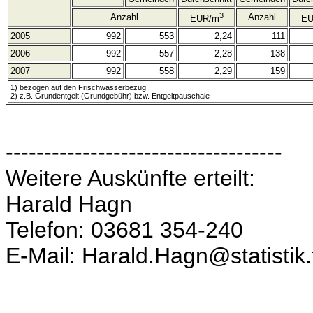
3
Anzahl
Anzahl
EUR/m
EU
2005
992
553
2,24
111
2006
992
557
2,28
138
2007
992
558
2,29
159
1) bezogen auf den Frischwasserbezug
2) z.B. Grundentgelt (Grundgebühr) bzw. Entgeltpauschale
------------------------------------
Weitere Auskünfte erteilt:
Harald Hagn
Telefon: 03681 354-240
E-Mail: Harald.Hagn@statistik