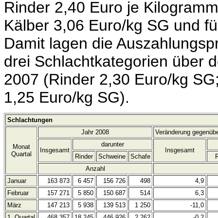
Rinder 2,40 Euro je Kilogramm
Kälber 3,06 Euro/kg SG und f
Damit lagen die Auszahlungspre
drei Schlachtkategorien über d
2007 (Rinder 2,30 Euro/kg SG
1,25 Euro/kg SG).
Schlachtungen
Jahr 2008
Veränderung gegenübe
darunter
Monat
Insgesamt
Insgesamt
Quartal
Rinder
Schweine
Schafe
R
Anzahl
Januar
163 873
6 457
156 726
498
4,9
Februar
157 271
5 850
150 687
514
6,3
März
147 213
5 938
139 513
1 250
-11,0
1. Quartal
468 357
18 245
446 926
2 262
-0,2