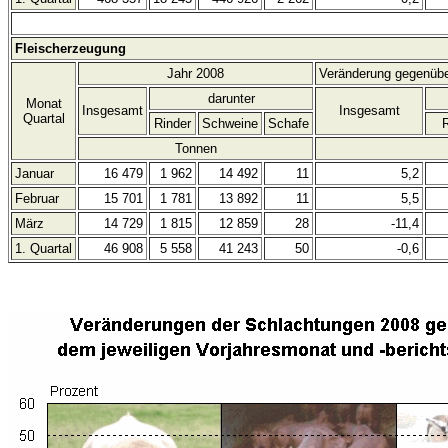
Fleischerzeugung
Jahr 2008
Veränderung gegenübe
darunter
Monat
Insgesamt
Insgesamt
Quartal
Rinder
Schweine
Schafe
R
Tonnen
Januar
16 479
1 962
14 492
11
5,2
Februar
15 701
1 781
13 892
11
5,5
März
14 729
1 815
12 859
28
-11,4
1. Quartal
46 908
5 558
41 243
50
-0,6