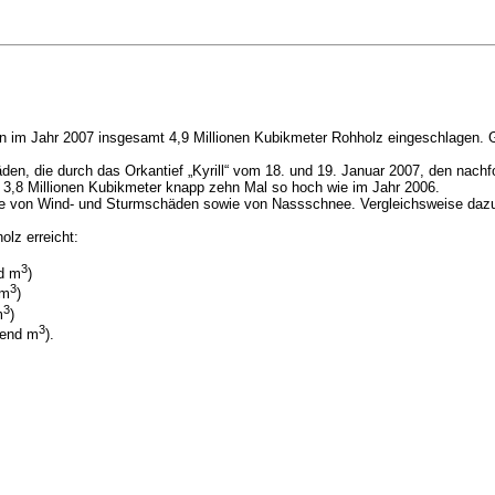
gen im Jahr 2007 insgesamt 4,9 Millionen Kubikmeter Rohholz eingeschlagen.
äden, die durch das Orkantief „Kyrill“ vom 18. und 19. Januar 2007, den nac
 3,8 Millionen Kubikmeter knapp zehn Mal so hoch wie im Jahr 2006.
e von Wind- und Sturmschäden sowie von Nassschnee. Vergleichsweise dazu l
lz erreicht:
3
nd m
)
3
 m
)
3
m
)
3
send m
).