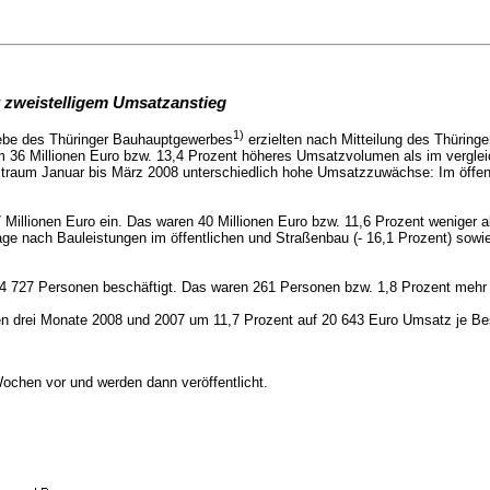
 zweistelligem Umsatzanstieg
1)
riebe des Thüringer Bauhauptgewerbes
erzielten nach Mitteilung des Thüring
um 36 Millionen Euro bzw. 13,4 Prozent höheres Umsatzvolumen als im verglei
eitraum Januar bis März 2008 unterschiedlich hohe Umsatzzuwächse: Im öffe
Millionen Euro ein. Das waren 40 Millionen Euro bzw. 11,6 Prozent weniger a
rage nach Bauleistungen im öffentlichen und Straßenbau
(- 16,1 Prozent)
sowie
4 727 Personen beschäftigt. Das waren 261 Personen bzw. 1,8 Prozent mehr
ten drei Monate 2008 und 2007 um 11,7 Prozent auf 20 643 Euro Umsatz je Be
Wochen vor und werden dann veröffentlicht.