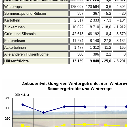
Winterraps
125 097
120 594
- 3,6
- 4 504
Sommerraps und Rübsen
387
367
- 5,2
- 20
Kartoffeln
2 517
2 333
- 7,3
- 184
Zuckerrüben
10 622
8 710
- 18,0
- 1 912
Grün- und Silomais
42 613
46 192
8,4
3 579
Futtererbsen
11 274
8 140
- 27,8
- 3 134
Ackerbohnen
1 477
1 312
- 11,2
- 165
Alle anderen Hülsenfrüchte
388
396
2,2
8
Hülsenfrüchte
13 139
9 848
- 25,0
- 3 291