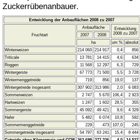
Zuckerrübenanbauer.
Entwicklung der Anbauflächen 2008 zu 2007
Anbaufläche
Entwicklung
2008 zu 2007
Fruchtart
2007
2008
ha
um %
absolut
Winterweizen
214 060
214 917
0,4
856
Triticale
13 781
14 415
4,6
634
Roggen
11 568
12 297
6,3
729
Wintergerste
67 773
71 500
5,5
3 728
Wintermenggetreide
719
856
19,0
137
Wintergetreide insgesamt
307 902
313 986
2,0
6 083
Sommerweizen
2 747
5 670
106,4
2 923
Hartweizen
1 247
1 602
28,5
355
Sommergerste
45 092
49 421
9,6
4 329
Hafer
5 482
6 074
10,8
592
Sommermenggetreide
229
473
107,0
245
Sommergetreide insgesamt
54 797
63 241
15,4
8 444
Getreide ohne Körnermais und CCM
362 699
377 226
4,0
14 527