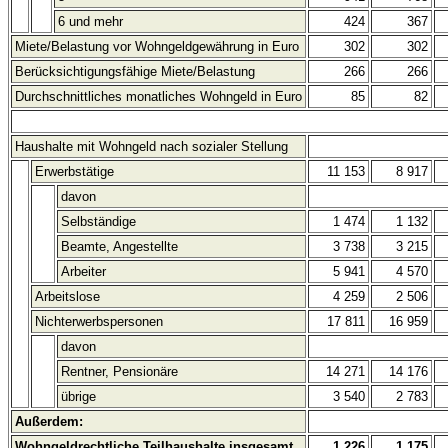
6 und mehr
424
367
Miete/Belastung vor Wohngeldgewährung in Euro
302
302
Berücksichtigungsfähige Miete/Belastung
266
266
Durchschnittliches monatliches Wohngeld in Euro
85
82
Haushalte mit Wohngeld nach sozialer Stellung
Erwerbstätige
11 153
8 917
davon
Selbständige
1 474
1 132
Beamte, Angestellte
3 738
3 215
Arbeiter
5 941
4 570
Arbeitslose
4 259
2 506
Nichterwerbspersonen
17 811
16 959
davon
Rentner, Pensionäre
14 271
14 176
übrige
3 540
2 783
Außerdem:
Wohngeldrechtliche Teilhaushalte insgesamt
1 226
1 175