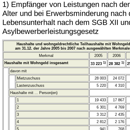
1) Empfänger von Leistungen nach dem
Alter und bei Erwerbsminderung nach 
Lebensunterhalt nach dem SGB XII un
Asylbewerberleistungsgesetz
Haushalte und wohngeldrechtliche Teilhaushalte mit Wohngel
am 31.12. der Jahre 2005 bis 2007 nach ausgewählten Merkmale
Merkmal
2005
2006
Haushalte mit Wohngeld insgesamt
1)
1)
33 223
28 382
2
davon mit
Mietzuschuss
28 003
24 072
Lastenzuschuss
5 220
4 310
Haushalte mit ... Person(en)
1
19 433
17 867
2
6 301
4 769
3
3 312
2 435
4
2 812
2 176
5
941
768