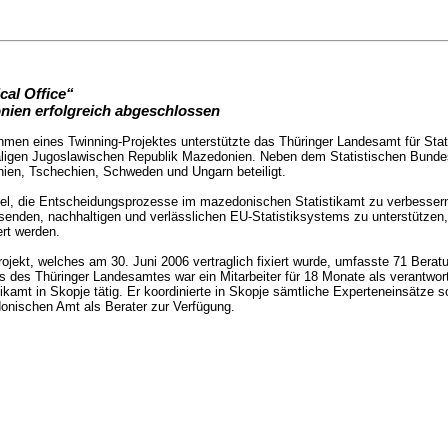
cal Office“
onien erfolgreich abgeschlossen
men eines Twinning-Projektes unterstützte das Thüringer Landesamt für Stati
igen Jugoslawischen Republik Mazedonien. Neben dem Statistischen Bundesa
ien, Tschechien, Schweden und Ungarn beteiligt.
el, die Entscheidungsprozesse im mazedonischen Statistikamt zu verbessern
enden, nachhaltigen und verlässlichen EU-Statistiksystems zu unterstützen,
iert werden.
ojekt, welches am 30. Juni 2006 vertraglich fixiert wurde, umfasste 71 Be
s des Thüringer Landesamtes war ein Mitarbeiter für 18 Monate als verantwor
tikamt in Skopje tätig. Er koordinierte in Skopje sämtliche Experteneinsätze 
nischen Amt als Berater zur Verfügung.