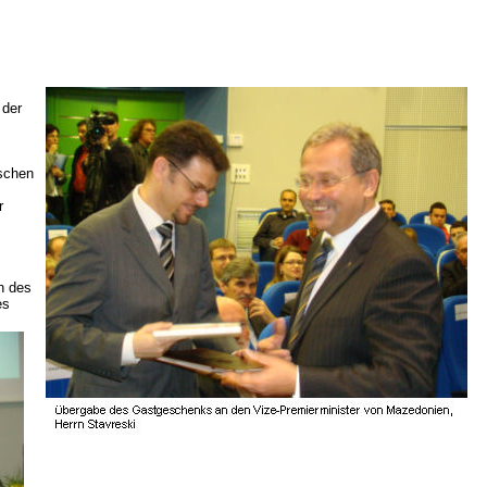
 der
ischen
r
n des
es