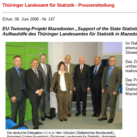
Thüringer Landesamt für Statistik - Pressemitteilung
Erfurt, 06. Juni 2008 - Nr. 147
EU-Twinning-Projekt Mazedonien „Support of the State Statisti
Aufbauhilfe des Thüringer Landesamtes für Statistik in Mazed
Im Rah
ehemal
Slowen
Das Zi
umfass
realis
Das Pr
Seiten
Statis
Mazedo