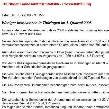
Thüringer Landesamt für Statistik - Pressemitteilung
Erfurt, 10. Juni 2008 - Nr. 156
Weniger Insolvenzen in Thüringen im 1. Quartal 2008
In den ersten drei Monaten des Jahres 2008 meldeten die Thüringer Amtsger
bzw. 14,4 Prozent auf 1 044.
Neben dem Rückgang der Zahl der Unternehmensinsolvenzen von 161 auf 
Verbraucherinsolvenzen in einem ersten Quartal eines Jahres von 791 auf 
Auch die Gesamtzahl der übrigen Schuldner (hierzu zählen neben den priva
dem Vergleichszeitraum des Vorjahres von 1 059 auf 908
(-14,3 Prozent).
Von den 1 044 insgesamt gemeldeten Insolvenzen in Thüringen wurden 957 e
Annahme einer Schuldenbereinigungsplanes.
Die voraussichtlichen Gläubigerforderungen beliefen sich insgesamt auf run
Pro Verfahren standen Forderungen von durchschnittlich 116 Tausend Euro 
Die 136 insolventen Unternehmen beschäftigten zum Zeitpunkt des Insolve
Nach Rechtformen betrachtet mussten am häufigsten Gesellschaften mit bes
Der wirtschaftliche Schwerpunkt der Unternehmensinsolvenzen lag mit 23 
dem ersten Quartal 2007
(- 34,3 Prozent).
Es folgen der Bereich Handel, Instandhaltung und Reparatur von Kraftfahrz