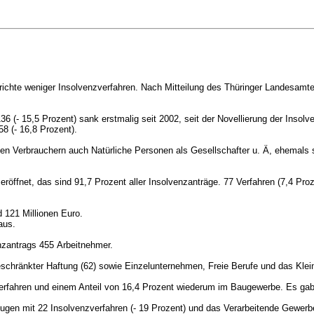
ichte weniger Insolvenzverfahren. Nach Mitteilung des Thüringer Landesamte
136
(- 15,5 Prozent)
sank erstmalig seit 2002, seit der Novellierung der Inso
658
(- 16,8 Prozent).
ten Verbrauchern auch Natürliche Personen als Gesellschafter u. Ä, ehemals
röffnet, das sind 91,7 Prozent aller Insolvenzanträge. 77 Verfahren (7,4 P
d 121 Millionen Euro.
aus.
nzantrags 455 Arbeitnehmer.
chränkter Haftung (62) sowie Einzelunternehmen, Freie Berufe und das Klein
Verfahren und einem Anteil von 16,4 Prozent wiederum im Baugewerbe. Es ga
eugen mit 22 Insolvenzverfahren
(- 19 Prozent)
und das Verarbeitende Gewerbe 