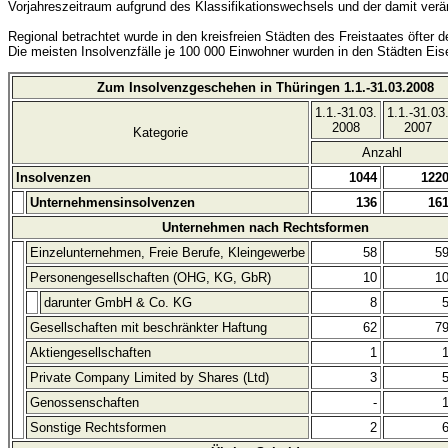
Vorjahreszeitraum aufgrund des Klassifikationswechsels und der damit verä
Regional betrachtet wurde in den kreisfreien Städten des Freistaates öfter 
Die meisten Insolvenzfälle je 100 000 Einwohner wurden in den Städten Eisen
Zum Insolvenzgeschehen in Thüringen 1.1.-31.03.2008
1.1.-31.03.
1.1.-31.03
2008
2007
Kategorie
Anzahl
Insolvenzen
1044
122
Unternehmensinsolvenzen
136
16
Unternehmen nach Rechtsformen
Einzelunternehmen, Freie Berufe, Kleingewerbe
58
5
Personengesellschaften (OHG, KG, GbR)
10
1
darunter GmbH & Co. KG
8
Gesellschaften mit beschränkter Haftung
62
7
Aktiengesellschaften
1
Private Company Limited by Shares (Ltd)
3
Genossenschaften
-
Sonstige Rechtsformen
2