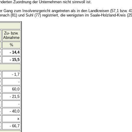
nderten Zuordnung der Unternehmen nicht sinnvoll ist.
der Gang zum Insolvenzgericht angetreten als in den Landkreisen (57,1 bzw. 4
ach (81) und Suhl (77) registriert, die wenigsten im Saale-Holzland-Kreis (25
.
Zu- bzw.
Abnahme
%
0
- 14,4
1
- 15,5
9
- 1,7
0
-
5
60,0
9
- 21,5
1
-
5
- 40,0
1
x
6
- 66,7