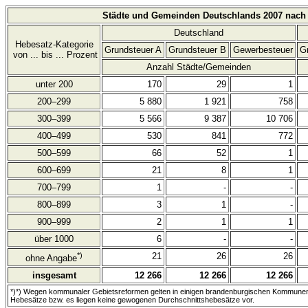
Städte und Gemeinden Deutschlands 2007 nach 
Deutschland
Hebesatz-Kategorie
Grundsteuer A
Grundsteuer B
Gewerbesteuer
G
von ... bis ... Prozent
Anzahl Städte/Gemeinden
unter 200
170
29
1
200–299
5 880
1 921
758
300–399
5 566
9 387
10 706
400–499
530
841
772
500–599
66
52
1
600–699
21
8
1
700–799
1
-
-
800–899
3
1
-
900–999
2
1
1
über 1000
6
-
-
*)
21
26
26
ohne Angabe
insgesamt
12 266
12 266
12 266
*)*) Wegen kommunaler Gebietsreformen gelten in einigen brandenburgischen Kommunen 
Hebesätze bzw. es liegen keine gewogenen Durchschnittshebesätze vor.