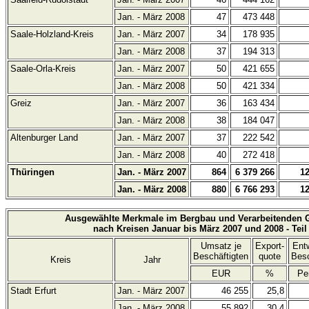
Jan. - März 2008
47
473 448
Saale-Holzland-Kreis
Jan. - März 2007
34
178 935
Jan. - März 2008
37
194 313
Saale-Orla-Kreis
Jan. - März 2007
50
421 655
Jan. - März 2008
50
421 334
Greiz
Jan. - März 2007
36
163 434
Jan. - März 2008
38
184 047
Altenburger Land
Jan. - März 2007
37
222 542
Jan. - März 2008
40
272 418
Thüringen
Jan. - März 2007
864
6 379 266
1
Jan. - März 2008
880
6 766 293
1
Ausgewählte Merkmale im Bergbau und Verarbeitenden 
nach Kreisen Januar bis März 2007 und 2008 - Teil
Umsatz je
Export-
Ent
Beschäftigten
quote
Besc
Kreis
Jahr
EUR
%
Pe
Stadt Erfurt
Jan. - März 2007
46 255
25,8
Jan. - März 2008
55 892
30,4