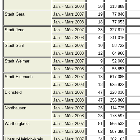
Jan. - März 2008
30
313 889
Stadt Gera
Jan. - März 2007
19
77 840
Jan. - März 2008
18
77 053
Stadt Jena
Jan. - März 2007
38
327 617
Jan. - März 2008
42
311 016
Stadt Suhl
Jan. - März 2007
10
58 722
Jan. - März 2008
12
64 966
Stadt Weimar
Jan. - März 2007
9
52 006
Jan. - März 2008
9
55 853
Stadt Eisenach
Jan. - März 2007
13
617 085
Jan. - März 2008
13
625 922
Eichsfeld
Jan. - März 2007
47
228 036
Jan. - März 2008
47
258 866
Nordhausen
Jan. - März 2007
26
114 725
Jan. - März 2008
28
173 597
Wartburgkreis
Jan. - März 2007
81
565 532
Jan. - März 2008
82
587 398
Unstrut-Hainich-Kreis
Jan. - März 2007
34
202 163