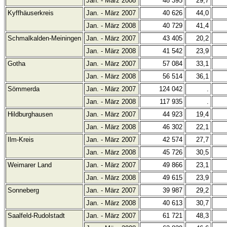
Jan. - März 2008
48 395
29,7
Kyffhäuserkreis
Jan. - März 2007
40 626
44,0
Jan. - März 2008
40 729
41,4
Schmalkalden-Meiningen
Jan. - März 2007
43 405
20,2
Jan. - März 2008
41 542
23,9
Gotha
Jan. - März 2007
57 084
33,1
Jan. - März 2008
56 514
36,1
Sömmerda
Jan. - März 2007
124 042
.
Jan. - März 2008
117 935
.
Hildburghausen
Jan. - März 2007
44 923
19,4
Jan. - März 2008
46 302
22,1
Ilm-Kreis
Jan. - März 2007
42 574
27,7
Jan. - März 2008
45 726
30,5
Weimarer Land
Jan. - März 2007
49 866
23,1
Jan. - März 2008
49 615
23,9
Sonneberg
Jan. - März 2007
39 987
29,2
Jan. - März 2008
40 613
30,7
Saalfeld-Rudolstadt
Jan. - März 2007
61 721
48,3