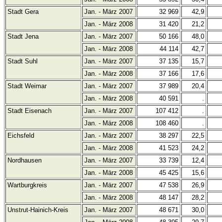
Stadt Gera
Jan. - März 2007
32 969
42,9
Jan. - März 2008
31 420
21,2
Stadt Jena
Jan. - März 2007
50 166
48,0
Jan. - März 2008
44 114
42,7
Stadt Suhl
Jan. - März 2007
37 135
15,7
Jan. - März 2008
37 166
17,6
Stadt Weimar
Jan. - März 2007
37 989
20,4
Jan. - März 2008
40 591
.
Stadt Eisenach
Jan. - März 2007
107 412
.
Jan. - März 2008
108 460
.
Eichsfeld
Jan. - März 2007
38 297
22,5
Jan. - März 2008
41 523
24,2
Nordhausen
Jan. - März 2007
33 739
12,4
Jan. - März 2008
45 425
15,6
Wartburgkreis
Jan. - März 2007
47 538
26,9
Jan. - März 2008
48 147
28,2
Unstrut-Hainich-Kreis
Jan. - März 2007
48 671
30,0