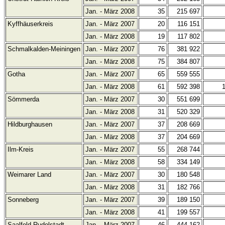
Jan. - März 2008
35
215 697
Kyffhäuserkreis
Jan. - März 2007
20
116 151
Jan. - März 2008
19
117 802
Schmalkalden-Meiningen
Jan. - März 2007
76
381 922
Jan. - März 2008
75
384 807
Gotha
Jan. - März 2007
65
559 555
Jan. - März 2008
61
592 398
Sömmerda
Jan. - März 2007
30
551 699
Jan. - März 2008
31
520 329
Hildburghausen
Jan. - März 2007
37
208 669
Jan. - März 2008
37
204 669
Ilm-Kreis
Jan. - März 2007
55
268 744
Jan. - März 2008
58
334 149
Weimarer Land
Jan. - März 2007
30
180 548
Jan. - März 2008
31
182 766
Sonneberg
Jan. - März 2007
39
189 150
Jan. - März 2008
41
199 557
Saalfeld-Rudolstadt
Jan. - März 2007
46
444 162