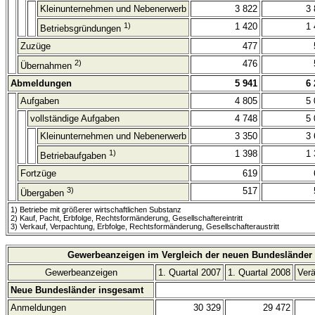
Kleinunternehmen und Nebenerwerb
3 822
3 
1)
1 420
1 
Betriebsgründungen
Zuzüge
477
2)
476
Übernahmen
Abmeldungen
5 941
6 
Aufgaben
4 805
5 
vollständige Aufgaben
4 748
5 
Kleinunternehmen und Nebenerwerb
3 350
3 
1)
1 398
1 
Betriebaufgaben
Fortzüge
619
3)
517
Übergaben
1) Betriebe mit größerer wirtschaftlichen Substanz
2) Kauf, Pacht, Erbfolge, Rechtsformänderung, Gesellschaftereintritt
3) Verkauf, Verpachtung, Erbfolge, Rechtsformänderung, Gesellschafteraustritt
Gewerbeanzeigen im Vergleich der neuen Bundesländer
Gewerbeanzeigen
1. Quartal 2007
1. Quartal 2008
Ver
Neue Bundesländer insgesamt
Anmeldungen
30 329
29 472