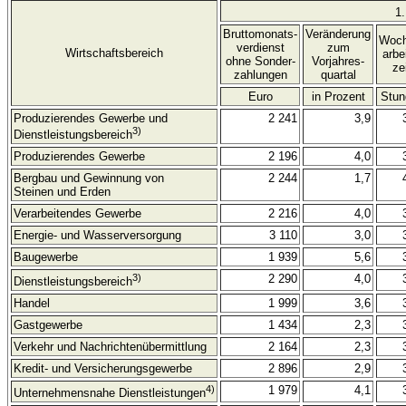
1.
Bruttomonats-
Veränderung
Woch
verdienst
zum
Wirtschaftsbereich
arbe
ohne Sonder-
Vorjahres-
ze
zahlungen
quartal
Euro
in Prozent
Stun
Produzierendes Gewerbe und
2 241
3,9
3)
Dienstleistungsbereich
Produzierendes Gewerbe
2 196
4,0
Bergbau und Gewinnung von
2 244
1,7
Steinen und Erden
Verarbeitendes Gewerbe
2 216
4,0
Energie- und Wasserversorgung
3 110
3,0
Baugewerbe
1 939
5,6
3)
2 290
4,0
Dienstleistungsbereich
Handel
1 999
3,6
Gastgewerbe
1 434
2,3
Verkehr und Nachrichtenübermittlung
2 164
2,3
Kredit- und Versicherungsgewerbe
2 896
2,9
4)
1 979
4,1
Unternehmensnahe Dienstleistungen