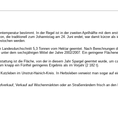
ntemperatur bestimmt. In der Regel ist in der zweiten Aprilhälfte mit dem er
, die traditionell zum Johannistag am 24. Juni endet, war damit kürzer als in 
estochen werden.
m Landesdurchschnitt 5,3 Tonnen vom Hektar geerntet. Nach Berechnungen des
unter dem sechsjährigen Mittel der Jahre 2002/2007. Ein geringerer Flächener
tattung ist die Fläche, von der in diesem Jahr Spargel geerntet wurde, um ca.
 knapp ein Fünftel geringeres Ergebnis als im Vorjahr (2 182 t).
tzleben im Unstrut-Hainich-Kreis. In Herbsleben verweist man sogar auf eine
Hofverkauf, Verkauf auf Wochenmärkten oder an Straßenrändern frisch an den 