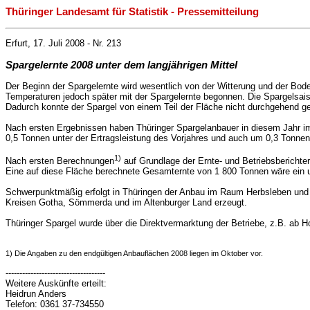
Thüringer Landesamt für Statistik - Pressemitteilung
Erfurt, 17. Juli 2008 - Nr. 213
Spargelernte 2008 unter dem langjährigen Mittel
Der Beginn der Spargelernte wird wesentlich von der Witterung und der Bode
Temperaturen jedoch später mit der Spargelernte begonnen. Die Spargelsaison
Dadurch konnte der Spargel von einem Teil der Fläche nicht durchgehend g
Nach ersten Ergebnissen haben Thüringer Spargelanbauer in diesem Jahr i
0,5 Tonnen unter der Ertragsleistung des Vorjahres und auch um 0,3 Tonnen 
1)
Nach ersten Berechnungen
auf Grundlage der Ernte- und Betriebsberichters
Eine auf diese Fläche berechnete Gesamternte von 1 800 Tonnen wäre ein um
Schwerpunktmäßig erfolgt in Thüringen der Anbau im Raum Herbsleben und Ku
Kreisen Gotha, Sömmerda und im Altenburger Land erzeugt.
Thüringer Spargel wurde über die Direktvermarktung der Betriebe, z.B. ab 
1) Die Angaben zu den endgültigen Anbauflächen 2008 liegen im Oktober vor.
------------------------------------
Weitere Auskünfte erteilt:
Heidrun Anders
Telefon: 0361 37-734550