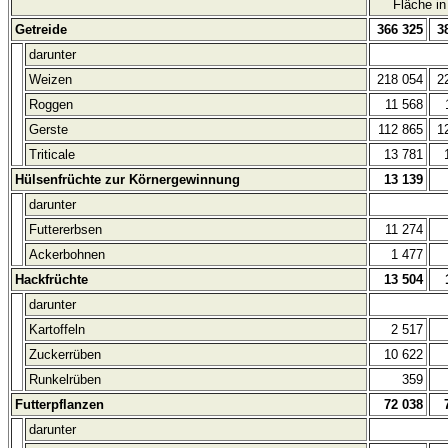
Fläche in
Getreide
366 325
3
darunter
Weizen
218 054
2
Roggen
11 568
Gerste
112 865
1
Triticale
13 781
Hülsenfrüchte zur Körnergewinnung
13 139
darunter
Futtererbsen
11 274
Ackerbohnen
1 477
Hackfrüchte
13 504
darunter
Kartoffeln
2 517
Zuckerrüben
10 622
Runkelrüben
359
Futterpflanzen
72 038
darunter