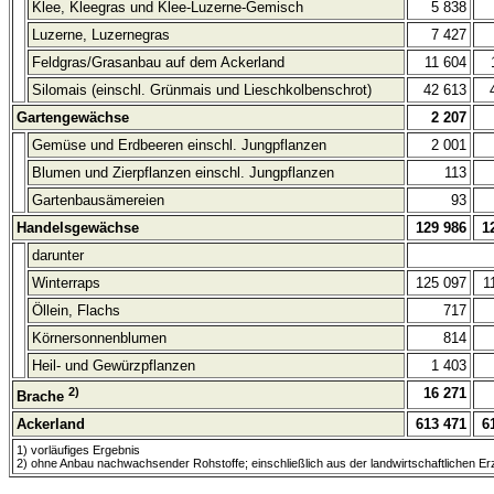
Klee, Kleegras und Klee-Luzerne-Gemisch
5 838
Luzerne, Luzernegras
7 427
Feldgras/Grasanbau auf dem Ackerland
11 604
Silomais (einschl. Grünmais und Lieschkolbenschrot)
42 613
Gartengewächse
2 207
Gemüse und Erdbeeren einschl. Jungpflanzen
2 001
Blumen und Zierpflanzen einschl. Jungpflanzen
113
Gartenbausämereien
93
Handelsgewächse
129 986
1
darunter
Winterraps
125 097
1
Öllein, Flachs
717
Körnersonnenblumen
814
Heil- und Gewürzpflanzen
1 403
2)
16 271
Brache
Ackerland
613 471
6
1) vorläufiges Ergebnis
2) ohne Anbau nachwachsender Rohstoffe; einschließlich aus der landwirtschaftlichen