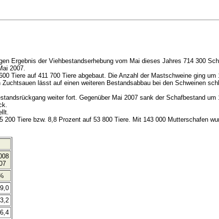
igen Ergebnis der Viehbestandserhebung vom Mai dieses Jahres 714 300 Schwe
Mai 2007.
0 Tiere auf 411 700 Tiere abgebaut. Die Anzahl der Mastschweine ging um 1
an Zuchtsauen lässt auf einen weiteren Bestandsabbau bei den Schweinen sch
estandsrückgang weiter fort. Gegenüber Mai 2007 sank der Schafbestand um 1
ck.
llt.
5 200 Tiere bzw. 8,8 Prozent auf 53 800 Tiere. Mit 143 000 Mutterschafen wu
008
07
%
-9,0
-3,2
-6,4