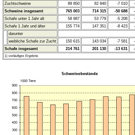
Zuchtschweine
89 850
82 840
-7 010
Schweine insgesamt
765 003
714 315
-50 688
Schafe unter 1 Jahr alt
58 987
53 779
-5 208
Schafe 1 Jahr und älter
155 774
147 351
-8 423
darunter
weibliche Schafe zur Zucht
150 615
143 034
-7 581
Schafe insgesamt
214 761
201 130
-13 631
1) vorläufiges Ergebnis