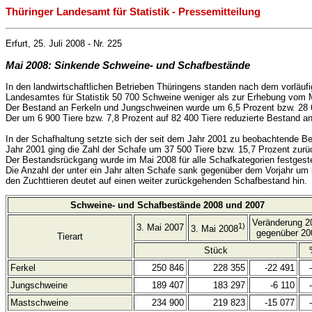
Thüringer Landesamt für Statistik - Pressemitteilung
Erfurt, 25. Juli 2008 - Nr. 225
Mai 2008: Sinkende Schweine- und Schafbestände
In den landwirtschaftlichen Betrieben Thüringens standen nach dem vorläuf
Landesamtes für Statistik 50 700 Schweine weniger als zur Erhebung vom 
Der Bestand an Ferkeln und Jungschweinen wurde um 6,5 Prozent bzw. 28 60
Der um 6 900 Tiere bzw. 7,8 Prozent auf 82 400 Tiere reduzierte Bestand 
In der Schafhaltung setzte sich der seit dem Jahr 2001 zu beobachtende B
Jahr 2001 ging die Zahl der Schafe um 37 500 Tiere bzw. 15,7 Prozent zurü
Der Bestandsrückgang wurde im Mai 2008 für alle Schafkategorien festgeste
Die Anzahl der unter ein Jahr alten Schafe sank gegenüber dem Vorjahr um 
den Zuchttieren deutet auf einen weiter zurückgehenden Schafbestand hin.
Schweine- und Schafbestände 2008 und 2007
Veränderung 2
1)
3. Mai 2007
3. Mai 2008
gegenüber 20
Tierart
Stück
Ferkel
250 846
228 355
-22 491
Jungschweine
189 407
183 297
-6 110
Mastschweine
234 900
219 823
-15 077