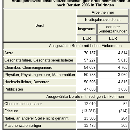
Bruttojahresverdienste vollzeitbeschäftigter Arbeitnehmerinnen 
nach Berufen 2006 in Thüringen
Arbeitnehmer
Bruttojahresverdienst
Beruf
darunter
insgesamt
Sonderzahlungen
EUR
EUR
Ausgewählte Berufe mit hohen Einkommen
Ärzte
70 137
4 814
Geschäftsführer, Geschäftsbereichsleiter
57 227
5 613
Chemiker, Chemieingenieure
54 037
4 765
Physiker, Physikingenieure, Mathematiker
50 788
3 969
Hochschullehrer, Dozenten
50 596
4 815
Publizisten
47 833
3 636
Ausgewählte Berufe mit niedrigen Einkommen
Oberbekleidungsnäher
12 019
52
Friseure
(13 281)
(214)
Näher, an anderer Stelle nicht genannt
13 305
204
Maschenwarenfertiger
13 473
303