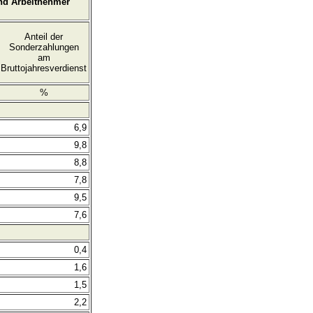
und Arbeitnehmer
Anteil der
Sonderzahlungen
am
Bruttojahresverdienst
%
6,9
9,8
8,8
7,8
9,5
7,6
0,4
1,6
1,5
2,2