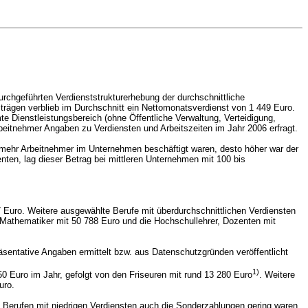
rchgeführten Verdienststrukturerhebung der durchschnittliche
trägen verblieb im Durchschnitt ein Nettomonatsverdienst von 1 449 Euro.
 Dienstleistungsbereich (ohne Öffentliche Verwaltung, Verteidigung,
rbeitnehmer Angaben zu Verdiensten und Arbeitszeiten im Jahr 2006 erfragt.
mehr Arbeitnehmer im Unternehmen beschäftigt waren, desto höher war der
nten, lag dieser Betrag bei mittleren Unternehmen mit 100 bis
37 Euro. Weitere ausgewählte Berufe mit überdurchschnittlichen Verdiensten
d Mathematiker mit 50 788 Euro und die Hochschullehrer, Dozenten mit
räsentative Angaben ermittelt bzw. aus Datenschutzgründen veröffentlicht
1)
50 Euro im Jahr, gefolgt von den Friseuren mit rund 13 280 Euro
. Weitere
uro.
 Berufen mit niedrigen Verdiensten auch die Sonderzahlungen gering waren.