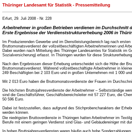
Thüringer Landesamt für Statistik - Pressemitteilung
Erfurt, 29. Juli 2008 - Nr. 228
Arbeitnehmer in großen Betrieben verdienen im Durchschnitt de
Erste Ergebnisse der Verdienststrukturerhebung 2006 in Thüri
Im Produzierenden Gewerbe und im Dienstleistungsbereich lag nach ersten E
Bruttomonatsverdienst der vollzeitbeschäftigten Arbeitnehmerinnen und Arb
Dabei wurden nach Mitteilung des Thüringer Landesamtes für Statistik im 
Sozialversicherung) erfasst. In Thüringen wurden für diese Strukturerhebun
Nach den Ergebnissen dieser Erhebung unterscheidet sich die Höhe der Br
Bruttomonatsverdienst. Während vollzeitbeschäftigte Arbeitnehmer in kleine
249 Beschäftigten bei 2 103 Euro und in großen Unternehmen mit 1 000 und
Mit 2 013 Euro haben die Bruttomonatsverdienste der Frauen im Durchschni
Die höchsten Bruttojahresverdienste der Arbeitnehmer – Selbstständige werde
sind die Geschäftsführer, Geschäftsbereichsleiter mit 57 227 Euro, die Ch
50 596 Euro.
Dabei ist festzustellen, dass aufgrund des Stichprobencharakters der Erhebu
werden können.
Die niedrigsten Bruttoverdienste in Thüringen hatten Arbeitnehmer im Textil
Berufe mit einem geringen Verdienst sind Glas- und Gebäudereiniger mit du
In hohen Bruttojahresverdiensten waren häufig auch hohe Sonderzahlungen (