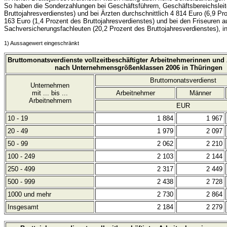
So haben die Sonderzahlungen bei Geschäftsführern, Geschäftsbereichsleite
Bruttojahresverdienstes) und bei Ärzten durchschnittlich 4 814 Euro (6,9 P
163 Euro (1,4 Prozent des Bruttojahresverdienstes) und bei den Friseuren 
Sachversicherungsfachleuten (20,2 Prozent des Bruttojahresverdienstes), i
1) Aussagewert eingeschränkt
Bruttomonatsverdienste vollzeitbeschäftigter Arbeitnehmerinnen und
nach Unternehmensgrößenklassen 2006 in Thüringen
Bruttomonatsverdienst
Unternehmen
mit ... bis ...
Arbeitnehmer
Männer
Arbeitnehmern
EUR
10 - 19
1 884
1 967
20 - 49
1 979
2 097
50 - 99
2 062
2 210
100 - 249
2 103
2 144
250 - 499
2 317
2 449
500 - 999
2 438
2 728
1000 und mehr
2 730
2 864
Insgesamt
2 184
2 279