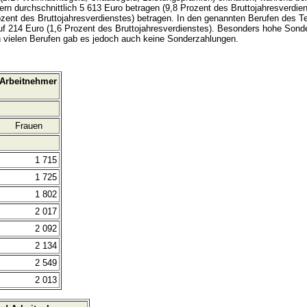
rn durchschnittlich 5 613 Euro betragen (9,8 Prozent des Bruttojahresverdie
rozent des Bruttojahresverdienstes) betragen. In den genannten Berufen des T
auf 214 Euro (1,6 Prozent des Bruttojahresverdienstes). Besonders hohe Son
n vielen Berufen gab es jedoch auch keine Sonderzahlungen.
 Arbeitnehmer
Frauen
1 715
1 725
1 802
2 017
2 092
2 134
2 549
2 013