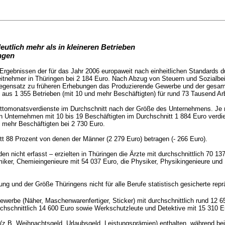
utlich mehr als in kleineren Betrieben
ngen
rgebnissen der für das Jahr 2006 europaweit nach einheitlichen Standards du
eitnehmer in Thüringen bei 2 184 Euro. Nach Abzug von Steuern und Sozialbei
Gegensatz zu früheren Erhebungen das Produzierende Gewerbe und der gesamte
g aus 1 355 Betrieben (mit 10 und mehr Beschäftigten) für rund 73 Tausend A
uttomonatsverdienste im Durchschnitt nach der Größe des Unternehmens. Je 
n Unternehmen mit 10 bis 19 Beschäftigten im Durchschnitt 1 884 Euro verdie
 mehr Beschäftigten bei 2 730 Euro.
tt 88 Prozent von denen der Männer (2 279 Euro) betragen
(- 266 Euro).
n nicht erfasst – erzielten in Thüringen die Ärzte mit durchschnittlich 70 1
emiker, Chemieingenieure mit 54 037 Euro, die Physiker, Physikingenieure un
ng und der Größe Thüringens nicht für alle Berufe statistisch gesicherte rep
gewerbe (Näher, Maschenwarenfertiger, Sticker) mit durchschnittlich rund 12 6
rchschnittlich 14 600 Euro sowie Werkschutzleute und Detektive mit 15 310 E
z.B. Weihnachtsgeld, Urlaubsgeld, Leistungsprämien) enthalten, während bei