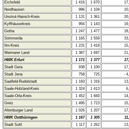
Eichsfeld
1 416
1 670
17
Nordhausen
996
1 104
10
Unstrut-Hainich-Kreis
1 131
1 361
20
Kyffhäuserkreis
956
1 143
19
Gotha
1 247
1 477
18
Sömmerda
1 165
1 559
33
Ilm-Kreis
1 231
1 418
15
Weimarer Land
1 387
1 697
21
HWK Erfurt
1 171
1 377
17
Stadt Gera
938
1 100
17
Stadt Jena
758
725
- 4
Saalfeld-Rudolstadt
1 160
1 316
13
Saale-Holzland-Kreis
1 324
1 413
6
Saale-Orla-Kreis
1 452
1 660
14
Greiz
1 495
1 723
15
Altenburger Land
1 026
1 207
17
HWK Ostthüringen
1 167
1 305
11
Stadt Suhl
1 117
1 262
13