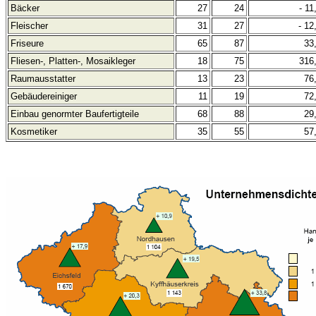
Bäcker
27
24
- 11
Fleischer
31
27
- 12
Friseure
65
87
33
Fliesen-, Platten-, Mosaikleger
18
75
316
Raumausstatter
13
23
76
Gebäudereiniger
11
19
72
Einbau genormter Baufertigteile
68
88
29
Kosmetiker
35
55
57