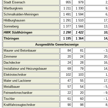
Stadt Eisenach
955
979
2
Wartburgkreis
1 211
1 330
9
Schmalkalden-Meiningen
1 491
1 594
6
Hildburghausen
1 291
1 510
17
Sonneberg
1 377
1 566
13
HWK Südthüringen
1 290
1 422
10
Thüringen
1 195
1 364
14
Ausgewählte Gewerbezweige
Maurer und Betonbauer
84
81
- 3
Zimmerer
20
24
20
Dachdecker
24
28
16
Installateur und Heizungsbauer
69
79
14
Elektrotechniker
102
103
1
Maler und Lackierer
47
55
17
Metallbauer
57
54
- 5
Feinwerkmechaniker
22
20
- 9
Tischler
61
60
- 1
Kraftfahrzeugtechniker
90
98
8