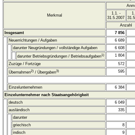
Anm
1.1. -
1.
Merkmal
31.5.2007
31.
Anzahl
Insgesamt
7 856
Neuerrichtungen / Aufgaben
6 689
darunter Neugründungen / vollständige Aufgaben
6 608
1)
1 804
darunter Betriebsgründungen / Betriebsaufgaben
Zuzüge / Fortzüge
572
2)
3)
595
Übernahmen
/ Übergaben
Einzelunternehmen
6 384
Einzelunternehmer nach Staatsangehörigkeit
deutsch
6 049
ausländisch
335
darunter
griechisch
8
indisch
9