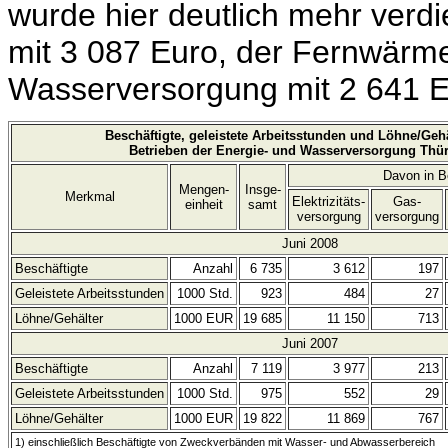
wurde hier deutlich mehr verdie
mit 3 087 Euro, der Fernwärm
Wasserversorgung mit 2 641 E
Beschäftigte, geleistete Arbeitsstunden und Löhne/Gehä
Betrieben der Energie- und Wasserversorgung Thü
Davon in B
Mengen-
Insge-
Merkmal
Elektrizitäts-
Gas-
einheit
samt
versorgung
versorgung
Juni 2008
Beschäftigte
Anzahl
6 735
3 612
197
Geleistete Arbeitsstunden
1000 Std.
923
484
27
Löhne/Gehälter
1000 EUR
19 685
11 150
713
Juni 2007
Beschäftigte
Anzahl
7 119
3 977
213
Geleistete Arbeitsstunden
1000 Std.
975
552
29
Löhne/Gehälter
1000 EUR
19 822
11 869
767
1) einschließlich Beschäftigte von Zweckverbänden mit Wasser- und Abwasserbereich