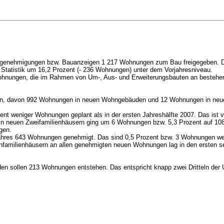
Baugenehmigungen bzw. Bauanzeigen 1 217 Wohnungen zum Bau freigegeben.
 Statistik um 16,2 Prozent
(- 236 Wohnungen)
unter dem Vorjahresniveau.
f Wohnungen, die im Rahmen von Um-, Aus- und Erweiterungsbauten an besteh
hen, davon 992 Wohnungen in neuen Wohngebäuden und 12 Wohnungen in neu
 weniger Wohnungen geplant als in der ersten Jahreshälfte 2007. Das ist v
in neuen Zweifamilienhäusern ging um 6 Wohnungen bzw. 5,3 Prozent auf 10
gen.
Jahres 643 Wohnungen genehmigt. Das sind 0,5 Prozent bzw. 3 Wohnungen wen
 Einfamilienhäusern an allen genehmigten neuen Wohnungen lag in den ersten 
 sollen 213 Wohnungen entstehen. Das entspricht knapp zwei Dritteln der 