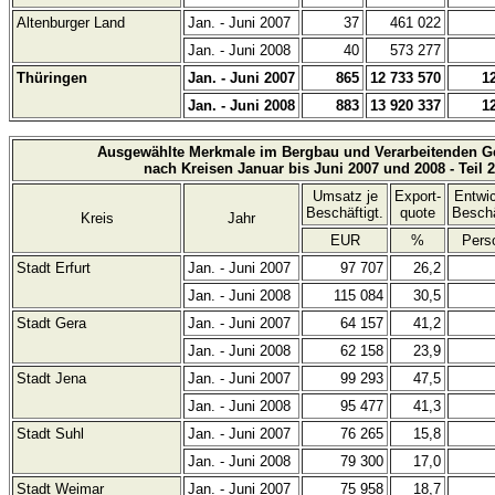
Altenburger Land
Jan. - Juni 2007
37
461 022
Jan. - Juni 2008
40
573 277
Thüringen
Jan. - Juni 2007
865
12 733 570
1
Jan. - Juni 2008
883
13 920 337
1
Ausgewählte Merkmale im Bergbau und Verarbeitenden G
nach Kreisen Januar bis Juni 2007 und 2008 - Teil 2
Umsatz je
Export-
Entwi
Beschäftigt.
quote
Beschä
Kreis
Jahr
EUR
%
Pers
Stadt Erfurt
Jan. - Juni 2007
97 707
26,2
Jan. - Juni 2008
115 084
30,5
Stadt Gera
Jan. - Juni 2007
64 157
41,2
Jan. - Juni 2008
62 158
23,9
Stadt Jena
Jan. - Juni 2007
99 293
47,5
Jan. - Juni 2008
95 477
41,3
Stadt Suhl
Jan. - Juni 2007
76 265
15,8
Jan. - Juni 2008
79 300
17,0
Stadt Weimar
Jan. - Juni 2007
75 958
18,7