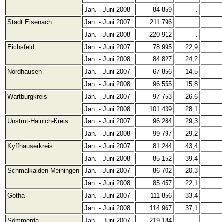
Jan. - Juni 2008
84 859
.
Stadt Eisenach
Jan. - Juni 2007
211 796
.
Jan. - Juni 2008
220 912
.
Eichsfeld
Jan. - Juni 2007
78 995
22,9
Jan. - Juni 2008
84 827
24,2
Nordhausen
Jan. - Juni 2007
67 856
14,5
Jan. - Juni 2008
96 555
15,8
Wartburgkreis
Jan. - Juni 2007
97 753
26,6
Jan. - Juni 2008
101 439
28,1
Unstrut-Hainich-Kreis
Jan. - Juni 2007
96 284
29,3
Jan. - Juni 2008
99 797
29,2
Kyffhäuserkreis
Jan. - Juni 2007
81 244
43,4
Jan. - Juni 2008
85 152
39,4
Schmalkalden-Meiningen
Jan. - Juni 2007
86 702
20,3
Jan. - Juni 2008
85 457
22,1
Gotha
Jan. - Juni 2007
111 856
33,4
Jan. - Juni 2008
114 967
37,1
Sömmerda
Jan. - Juni 2007
219 184
.