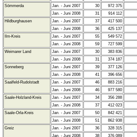
Sömmerda
Jan. - Juni 2007
30
972 375
Jan. - Juni 2008
31
914 112
Hildburghausen
Jan. - Juni 2007
37
417 500
Jan. - Juni 2008
36
425 137
Ilm-Kreis
Jan. - Juni 2007
55
549 572
Jan. - Juni 2008
59
727 599
Weimarer Land
Jan. - Juni 2007
30
383 836
Jan. - Juni 2008
31
374 187
Sonneberg
Jan. - Juni 2007
39
377 126
Jan. - Juni 2008
41
396 656
Saalfeld-Rudolstadt
Jan. - Juni 2007
46
883 216
Jan. - Juni 2008
46
977 580
Saale-Holzland-Kreis
Jan. - Juni 2007
34
356 288
Jan. - Juni 2008
37
412 023
Saale-Orla-Kreis
Jan. - Juni 2007
50
842 421
Jan. - Juni 2008
51
862 938
Greiz
Jan. - Juni 2007
36
328 315
Jan. - Juni 2008
38
376 089