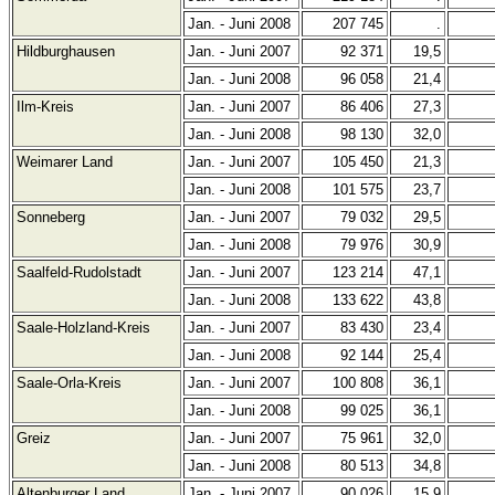
Jan. - Juni 2008
207 745
.
Hildburghausen
Jan. - Juni 2007
92 371
19,5
Jan. - Juni 2008
96 058
21,4
Ilm-Kreis
Jan. - Juni 2007
86 406
27,3
Jan. - Juni 2008
98 130
32,0
Weimarer Land
Jan. - Juni 2007
105 450
21,3
Jan. - Juni 2008
101 575
23,7
Sonneberg
Jan. - Juni 2007
79 032
29,5
Jan. - Juni 2008
79 976
30,9
Saalfeld-Rudolstadt
Jan. - Juni 2007
123 214
47,1
Jan. - Juni 2008
133 622
43,8
Saale-Holzland-Kreis
Jan. - Juni 2007
83 430
23,4
Jan. - Juni 2008
92 144
25,4
Saale-Orla-Kreis
Jan. - Juni 2007
100 808
36,1
Jan. - Juni 2008
99 025
36,1
Greiz
Jan. - Juni 2007
75 961
32,0
Jan. - Juni 2008
80 513
34,8
Altenburger Land
Jan. - Juni 2007
90 026
15,9