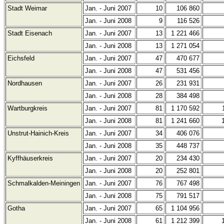
Stadt Weimar
Jan. - Juni 2007
10
106 860
Jan. - Juni 2008
9
116 526
Stadt Eisenach
Jan. - Juni 2007
13
1 221 466
Jan. - Juni 2008
13
1 271 054
Eichsfeld
Jan. - Juni 2007
47
470 677
Jan. - Juni 2008
47
531 456
Nordhausen
Jan. - Juni 2007
26
231 931
Jan. - Juni 2008
28
384 498
Wartburgkreis
Jan. - Juni 2007
81
1 170 592
Jan. - Juni 2008
81
1 241 660
Unstrut-Hainich-Kreis
Jan. - Juni 2007
34
406 076
Jan. - Juni 2008
35
448 737
Kyffhäuserkreis
Jan. - Juni 2007
20
234 430
Jan. - Juni 2008
20
252 801
Schmalkalden-Meiningen
Jan. - Juni 2007
76
767 498
Jan. - Juni 2008
75
791 517
Gotha
Jan. - Juni 2007
65
1 104 956
Jan. - Juni 2008
61
1 212 399