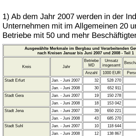
1) Ab dem Jahr 2007 werden in der Indu
Unternehmen mit im Allgemeinen 20 un
Betriebe mit 50 und mehr Beschäftigten
Ausgewählte Merkmale im Bergbau und Verarbeitenden Ge
nach Kreisen Januar bis Juni 2007 und 2008 - Teil 1
Betriebe
Umsatz
Beschä
MD
insgesamt
Kreis
Jahr
Anzahl
1000 EUR
Pers
Stadt Erfurt
Jan. - Juni 2007
32
528 270
Jan. - Juni 2008
30
652 911
Stadt Gera
Jan. - Juni 2007
19
150 278
Jan. - Juni 2008
18
153 042
Stadt Jena
Jan. - Juni 2007
39
650 221
Jan. - Juni 2008
43
685 270
Stadt Suhl
Jan. - Juni 2007
10
118 644
Jan. - Juni 2008
12
138 867