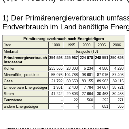
1) Der Primärenergieverbrauch umfass
Endverbrauch im Land benötigte Energ
Primärenergieverbrauch nach Energieträgern
Jahr
1990
1995
2000
2005
2006
Merkmal
Terajoule (TJ)
Primärenergieverbrauch
354 526
225 967
224 078
248 551
250 626
insgesamt
Kohlen
233 565
28 303
6 234
4 580
4 298
Mineralöle, -produkte
55 976
104 788
98 681
87 916
87 403
Gase
21 792
60 650
83 155
89 963
89 115
Erneuerbare Energieträger
1 951
2 400
7 784
34 687
38 721
Strom
41 242
29 803
27 664
30 463
30 453
Fernwärme
-
22
560
292
271
andere Energieträger
-
-
-
651
365