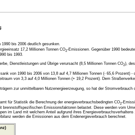
6
n 1990 bis 2006 deutlich gesunken.
ergieeinsatz 17,2 Millionen Tonnen CO
-Emissionen. Gegenüber 1990 bedeutet 
2
990 bis 1993.
be, Dienstleistungen und Übrige verursacht (8,5 Millionen Tonnen CO
), de
2
sank von 1990 bis 2006 von 13,8 auf 4,7 Millionen Tonnen
(- 65,6 Prozent)
- 
traum von 3,3 auf 4,0 Millionen Tonnen (+ 19,2 Prozent). Dem Straßenverke
rägern zur unmittelbaren Nutzenergieerzeugung, so hat der Stromverbrauch d
samt für Statistik die Berechnung der energieverbrauchsbedingten CO
-Emiss
2
 mit brennstoffspezifischen Emissionsfaktoren belastet. Diese werden vom Umw
uppen im Land mit welchem Anteil aufgrund ihres Energieverbrauchsverhaltens
herbilanz werden die Emissionen aus dem Endenergieverbrauch berechnet.
nz)