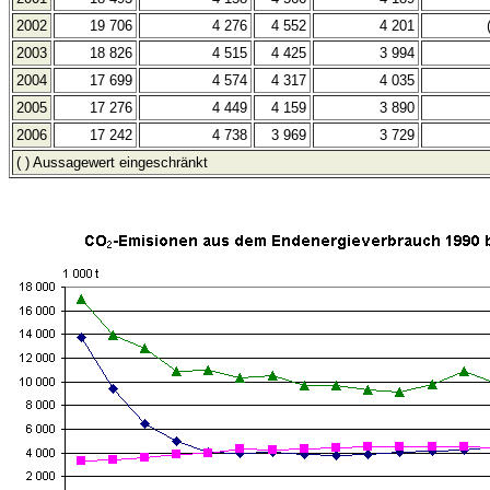
2002
19 706
4 276
4 552
4 201
2003
18 826
4 515
4 425
3 994
2004
17 699
4 574
4 317
4 035
2005
17 276
4 449
4 159
3 890
2006
17 242
4 738
3 969
3 729
( ) Aussagewert eingeschränkt