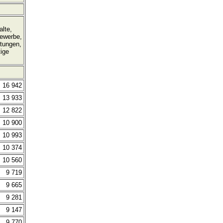
lte,
ewerbe,
stungen,
ige
16 942
13 933
12 822
10 900
10 993
10 374
10 560
9 719
9 665
9 281
9 147
9 770