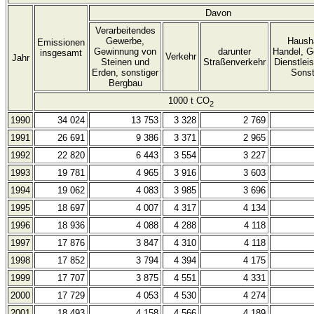
Davon
Verarbeitendes
Gewerbe,
Hausha
Emissionen
Gewinnung von
darunter
Handel, G
insgesamt
Verkehr
Jahr
Steinen und
Straßenverkehr
Dienstlei
Erden, sonstiger
Sonst
Bergbau
1000 t CO
2
1990
34 024
13 753
3 328
2 769
1991
26 691
9 386
3 371
2 965
1992
22 820
6 443
3 554
3 227
1993
19 781
4 965
3 916
3 603
1994
19 062
4 083
3 985
3 696
1995
18 697
4 007
4 317
4 134
1996
18 936
4 088
4 288
4 118
1997
17 876
3 847
4 310
4 118
1998
17 852
3 794
4 394
4 175
1999
17 707
3 875
4 551
4 331
2000
17 729
4 053
4 530
4 274
2001
18 493
4 158
4 566
4 189