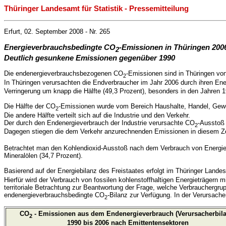
Thüringer Landesamt für Statistik - Pressemitteilung
Erfurt, 02. September 2008 - Nr. 265
Energieverbrauchsbedingte CO
-Emissionen in Thüringen 200
2
Deutlich gesunkene Emissionen gegenüber 1990
Die endenergieverbrauchsbezogenen CO
-Emissionen sind in Thüringen vo
2
In Thüringen verursachten die Endverbraucher im Jahr 2006 durch ihren En
Verringerung um knapp die Hälfte (49,3 Prozent), besonders in den Jahren 1
Die Hälfte der CO
-Emissionen wurde vom Bereich Haushalte, Handel, Gewer
2
Die andere Hälfte verteilt sich auf die Industrie und den Verkehr.
Der durch den Endenergieverbrauch der Industrie verursachte CO
-Ausstoß 
2
Dagegen stiegen die dem Verkehr anzurechnenden Emissionen in diesem Zei
Betrachtet man den Kohlendioxid-Ausstoß nach dem Verbrauch von Energiet
Mineralölen (34,7 Prozent).
Basierend auf der Energiebilanz des Freistaates erfolgt im Thüringer Lande
Hierfür wird der Verbrauch von fossilen kohlenstoffhaltigen Energieträgern
territoriale Betrachtung zur Beantwortung der Frage, welche Verbrauchergr
endenergieverbrauchsbedingte CO
-Bilanz zur Verfügung. In der Verursac
2
CO
- Emissionen aus dem Endenergieverbrauch (Verursacherbila
2
1990 bis 2006 nach Emittentensektoren