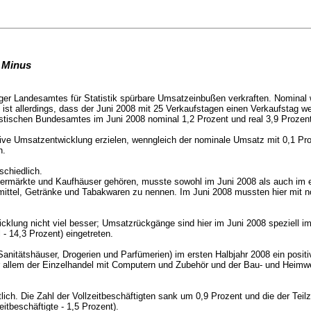
m Minus
nger Landesamtes für Statistik spürbare Umsatzeinbußen verkraften. Nominal
st allerdings, dass der Juni 2008 mit 25 Verkaufstagen einen Verkaufstag wen
istischen Bundesamtes im Juni 2008 nominal 1,2 Prozent und real 3,9 Prozent
ive Umsatzentwicklung erzielen, wenngleich der nominale Umsatz mit 0,1 Proze
n.
schiedlich.
permärkte und Kaufhäuser gehören, musste sowohl im Juni 2008 als auch im e
smittel, Getränke und Tabakwaren zu nennen. Im Juni 2008 mussten hier mit n
cklung nicht viel besser; Umsatzrückgänge sind hier im Juni 2008 speziell
l - 14,3 Prozent)
eingetreten.
nitätshäuser, Drogerien und Parfümerien) im ersten Halbjahr 2008 ein positi
r allem der Einzelhandel mit Computern und Zubehör und der Bau- und Heimwe
lich. Die Zahl der Vollzeitbeschäftigten sank um 0,9 Prozent und die der Teil
eitbeschäftigte - 1,5 Prozent).