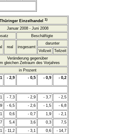
1)
 Thüringer Einzelhandel
Januar 2008 - Juni 2008
satz
Beschäftigte
darunter
al
real
insgesamt
Vollzeit
Teilzeit
Veränderung gegenüber
m gleichen Zeitraum des Vorjahres
in Prozent
,1
- 2,9
- 0,5
- 0,9
- 0,2
,1
- 7,3
- 2,9
- 3,7
- 2,5
,9
- 6,5
- 2,6
- 1,5
- 6,8
,1
0,6
- 0,7
1,9
- 2,1
,7
5,4
3,6
0,3
7,5
,1
- 11,2
- 3,1
0,6
- 14,7