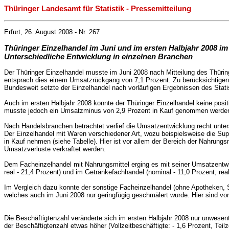
Thüringer Landesamt für Statistik - Pressemitteilung
Erfurt, 26. August 2008 - Nr. 267
Thüringer Einzelhandel im Juni und im ersten Halbjahr 2008 i
Unterschiedliche Entwicklung in einzelnen Branchen
Der Thüringer Einzelhandel musste im Juni 2008 nach Mitteilung des Thüri
entsprach dies einem Umsatzrückgang von 7,1 Prozent. Zu berücksichtigen i
Bundesweit setzte der Einzelhandel nach vorläufigen Ergebnissen des Stat
Auch im ersten Halbjahr 2008 konnte der Thüringer Einzelhandel keine posit
musste jedoch ein Umsatzminus von 2,9 Prozent in Kauf genommen werde
Nach Handelsbranchen betrachtet verlief die Umsatzentwicklung recht unter
Der Einzelhandel mit Waren verschiedener Art, wozu beispielsweise die Su
in Kauf nehmen (siehe Tabelle). Hier ist vor allem der Bereich der Nahrung
Umsatzverluste verkraftet werden.
Dem Facheinzelhandel mit Nahrungsmittel erging es mit seiner Umsatzentwi
real - 21,4 Prozent)
und im Getränkefachhandel
(nominal - 11,0 Prozent,
rea
Im Vergleich dazu konnte der sonstige Facheinzelhandel (ohne Apotheken, Sa
welches auch im Juni 2008 nur geringfügig geschmälert wurde. Hier sind vo
Die Beschäftigtenzahl veränderte sich im ersten Halbjahr 2008 nur unwesent
der Beschäftigtenzahl etwas höher
(Vollzeitbeschäftigte: - 1,6 Prozent,
Teilz