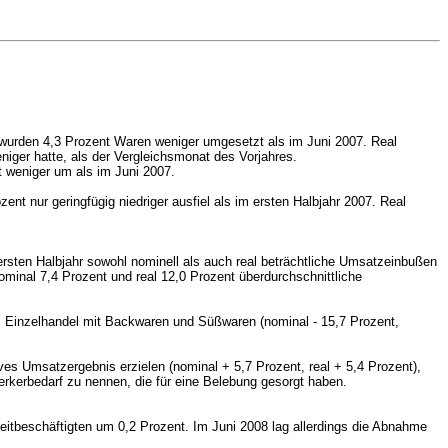
 wurden 4,3 Prozent Waren weniger umgesetzt als im Juni 2007. Real
iger hatte, als der Vergleichsmonat des Vorjahres.
 weniger um als im Juni 2007.
nt nur geringfügig niedriger ausfiel als im ersten Halbjahr 2007. Real
rsten Halbjahr sowohl nominell als auch real beträchtliche Umsatzeinbußen
ominal 7,4 Prozent und real 12,0 Prozent überdurchschnittliche
 im Einzelhandel mit Backwaren und Süßwaren
(nominal - 15,7 Prozent,
ves Umsatzergebnis erzielen (nominal + 5,7 Prozent, real + 5,4 Prozent),
rkerbedarf zu nennen, die für eine Belebung gesorgt haben.
zeitbeschäftigten um 0,2 Prozent. Im Juni 2008 lag allerdings die Abnahme