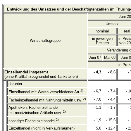
Entwicklung des Umsatzes und der Beschäftigtenzahlen im Thüring
Juni 2
Umsatz
nominal
real
in jeweiligen
in Prei
Wirtschaftsgruppe
Preisen
von 20
Veränderung 
Juni 07
Mai 08
Juni 
in Proz
Einzelhandel insgesamt
- 4,3
- 8,6
- 
(ohne Kraftfahrzeughandel und Tankstellen)
darunter
2)
- 6,7
- 7,4
- 1
Einzelhandel mit Waren verschiedener Art
2)
- 7,0
- 4,4
- 
Facheinzelhandel mit Nahrungsmitteln usw.
Apotheken; Facheinzelhandel
- 1,1
- 1,7
- 
2)
mit medizinischen Artikeln usw.
2)
- 1,9
- 15,6
- 
sonstiger Facheinzelhandel
Einzelhandel (nicht in Verkaufsräumen)
5,0
- 12,4
- 2