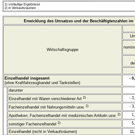
1) vorläufige Ergebnisse
2) in Verkaufsräumen
Enwicklung des Umsatzes und der Beschäftigtenzahlen im
Um
nomin
Wirtschaftsgruppe
de
Einzelhandel insgesamt
- 0
(ohne Kraftfahrzeughandel und Tankstellen)
darunter
2)
- 3
Einzelhandel mit Waren verschiedener Art
2)
- 3
Facheinzelhandel mit Nahrungsmitteln usw.
2)
1
Apotheken; Facheinzelhandel mit medizinischen Artikeln usw.
2)
5
sonstiger Facheinzelhandel
Einzelhandel (nicht in Verkaufsräumen)
11