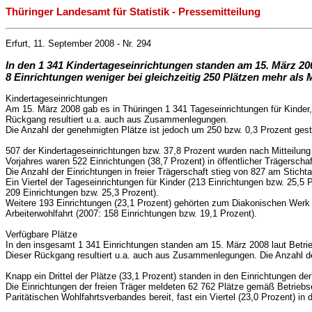
Thüringer Landesamt für Statistik - Pressemitteilung
Erfurt, 11. September 2008 - Nr. 294
In den 1 341 Kindertageseinrichtungen standen am 15. März 200
8 Einrichtungen weniger bei gleichzeitig 250 Plätzen mehr als 
Kindertageseinrichtungen
Am 15. März 2008 gab es in Thüringen 1 341 Tageseinrichtungen für Kinder,
Rückgang resultiert u.a. auch aus Zusammenlegungen.
Die Anzahl der genehmigten Plätze ist jedoch um 250 bzw. 0,3 Prozent gest
507 der Kindertageseinrichtungen bzw. 37,8 Prozent wurden nach Mitteilung
Vorjahres waren 522 Einrichtungen (38,7 Prozent) in öffentlicher Trägersch
Die Anzahl der Einrichtungen in freier Trägerschaft stieg von 827 am Stich
Ein Viertel der Tageseinrichtungen für Kinder (213 Einrichtungen bzw. 25,5
209 Einrichtungen bzw. 25,3 Prozent).
Weitere 193 Einrichtungen (23,1 Prozent) gehörten zum Diakonischen Werk 
Arbeiterwohlfahrt (2007: 158 Einrichtungen bzw. 19,1 Prozent).
Verfügbare Plätze
In den insgesamt 1 341 Einrichtungen standen am 15. März 2008 laut Betrie
Dieser Rückgang resultiert u.a. auch aus Zusammenlegungen. Die Anzahl de
Knapp ein Drittel der Plätze (33,1 Prozent) standen in den Einrichtungen de
Die Einrichtungen der freien Träger meldeten 62 762 Plätze gemäß Betriebse
Paritätischen Wohlfahrtsverbandes bereit, fast ein Viertel (23,0 Prozent) 