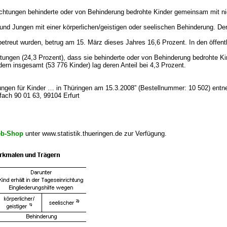
tungen behinderte oder von Behinderung bedrohte Kinder gemeinsam mit nicht
 Jungen mit einer körperlichen/geistigen oder seelischen Behinderung. Der 
v betreut wurden, betrug am 15. März dieses Jahres 16,6 Prozent. In den öffen
tungen (24,3 Prozent), dass sie behinderte oder von Behinderung bedrohte Kind
rn insgesamt (53 776 Kinder) lag deren Anteil bei 4,3 Prozent.
tungen für Kinder … in Thüringen am 15.3.2008” (Bestellnummer: 10 502) ent
fach 90 01 63, 99104 Erfurt
b-Shop
unter www.statistik.thueringen.de zur Verfügung.