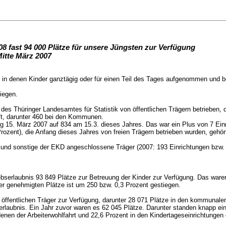
8 fast 94 000 Plätze für unsere Jüngsten zur Verfügung
Mitte März 2007
 in denen Kinder ganztägig oder für einen Teil des Tages aufgenommen und be
iegen.
 des Thüringer Landesamtes für Statistik von öffentlichen Trägern betriebe
aft, darunter 460 bei den Kommunen.
tag 15. März 2007 auf 834 am 15.3. dieses Jahres. Das war ein Plus von 7 Ein
 Prozent), die Anfang dieses Jahres von freien Trägern betrieben wurden, ge
und sonstige der EKD angeschlossene Träger (2007: 193 Einrichtungen bzw. 
bserlaubnis 93 849 Plätze zur Betreuung der Kinder zur Verfügung. Das ware
r genehmigten Plätze ist um 250 bzw. 0,3 Prozent gestiegen.
r öffentlichen Träger zur Verfügung, darunter 28 071 Plätze in den kommunale
rlaubnis. Ein Jahr zuvor waren es 62 045 Plätze. Darunter standen knapp ein
in denen der Arbeiterwohlfahrt und 22,6 Prozent in den Kindertageseinrichtu