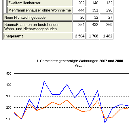
Zweifamilienhäuser
202
140
132
Mehrfamilienhäuser ohne Wohnheime
444
351
298
Neue Nichtwohngebäude
20
32
27
Baumaßnahmen an bestehenden
354
432
269
Wohn- und Nichtwohngebäuden
Insgesamt
2 504
1 768
1 482