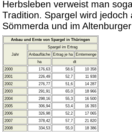
Herbsleben verweist man sogar
Tradition. Spargel wird jedoch
Sömmerda und im Altenburger
Anbau und Ernte von Spargel in Thüringen
Spargel im Ertrag
Jahr
Anbaufläche
Ertrag je ha
Erntemenge
ha
dt
2000
176,63
58,6
10 358
2001
226,49
52,7
11 938
2002
276,77
51,6
14 287
2003
291,91
65,0
18 966
2004
298,16
55,3
16 500
2005
306,94
53,4
16 393
2006
326,98
52,2
17 065
2007
378,42
57,7
21 820
2008
334,53
55,0
18 386