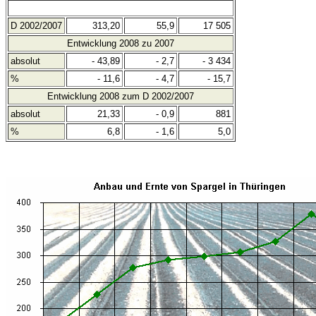
D 2002/2007
313,20
55,9
17 505
Entwicklung 2008 zu 2007
absolut
- 43,89
- 2,7
- 3 434
%
- 11,6
- 4,7
- 15,7
Entwicklung 2008 zum D 2002/2007
absolut
21,33
- 0,9
881
%
6,8
- 1,6
5,0