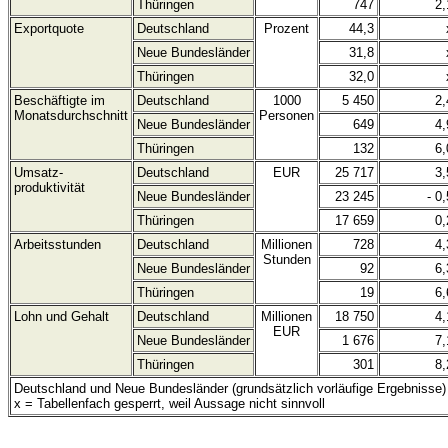
Thüringen
747
2,
Exportquote
Deutschland
Prozent
44,3
Neue Bundesländer
31,8
Thüringen
32,0
Beschäftigte im
Deutschland
1000
5 450
2,
Monatsdurchschnitt
Personen
Neue Bundesländer
649
4,
Thüringen
132
6,
Umsatz-
Deutschland
EUR
25 717
3,
produktivität
Neue Bundesländer
23 245
- 0,
Thüringen
17 659
0,
Arbeitsstunden
Deutschland
Millionen
728
4,
Stunden
Neue Bundesländer
92
6,
Thüringen
19
6,
Lohn und Gehalt
Deutschland
Millionen
18 750
4,
EUR
Neue Bundesländer
1 676
7,
Thüringen
301
8,
Deutschland und Neue Bundesländer (grundsätzlich vorläufige Ergebnisse)
x = Tabellenfach gesperrt, weil Aussage nicht sinnvoll