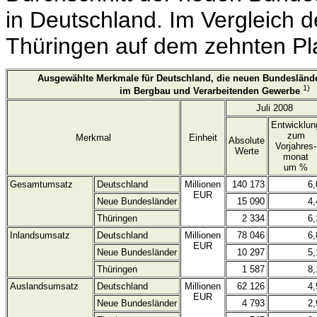
in Deutschland. Im Vergleich 
Thüringen auf dem zehnten Pla
Ausgewählte Merkmale für Deutschland, die neuen Bundesländ
1)
im Bergbau und Verarbeitenden Gewerbe
Juli 2008
Entwicklun
zum
Merkmal
Einheit
Absolute
Vorjahres-
Werte
monat
um %
Gesamtumsatz
Deutschland
Millionen
140 173
6,
EUR
Neue Bundesländer
15 090
4,
Thüringen
2 334
6,
Inlandsumsatz
Deutschland
Millionen
78 046
6,
EUR
Neue Bundesländer
10 297
5,
Thüringen
1 587
8,
Auslandsumsatz
Deutschland
Millionen
62 126
4,
EUR
Neue Bundesländer
4 793
2,