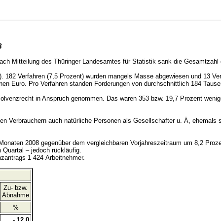
8
 Nach Mitteilung des Thüringer Landesamtes für Statistik sank die Gesamtza
t). 182 Verfahren (7,5 Prozent) wurden mangels Masse abgewiesen und 13 Ve
ionen Euro. Pro Verfahren standen Forderungen von durchschnittlich 184 Taus
olvenzrecht in Anspruch genommen. Das waren 353 bzw. 19,7 Prozent weniger 
ten Verbrauchern auch natürliche Personen als Gesellschafter u. Ä, ehemals 
 Monaten 2008 gegenüber dem vergleichbaren Vorjahreszeitraum um 8,2 Proze
 Quartal – jedoch rückläufig.
nzantrags 1 424 Arbeitnehmer.
Zu- bzw.
Abnahme
%
- 12,0