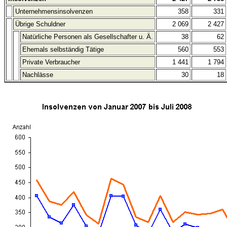
Unternehmensinsolvenzen
358
331
Übrige Schuldner
2 069
2 427
Natürliche Personen als Gesellschafter u. Ä.
38
62
Ehemals selbständig Tätige
560
553
Private Verbraucher
1 441
1 794
Nachlässe
30
18