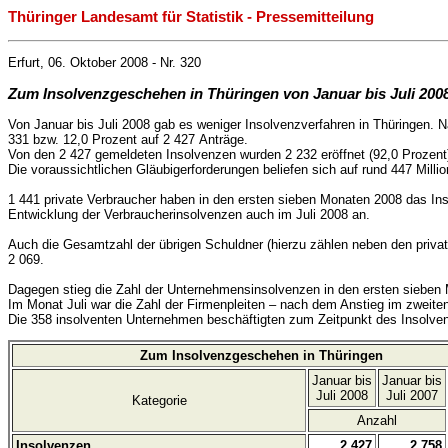
Thüringer Landesamt für Statistik - Pressemitteilung
Erfurt, 06. Oktober 2008 - Nr. 320
Zum Insolvenzgeschehen in Thüringen von Januar bis Juli 200
Von Januar bis Juli 2008 gab es weniger Insolvenzverfahren in Thüringen.
331 bzw. 12,0 Prozent auf 2 427 Anträge.
Von den 2 427 gemeldeten Insolvenzen wurden 2 232 eröffnet (92,0 Prozen
Die voraussichtlichen Gläubigerforderungen beliefen sich auf rund 447 Mill
1 441 private Verbraucher haben in den ersten sieben Monaten 2008 das Ins
Entwicklung der Verbraucherinsolvenzen auch im Juli 2008 an.
Auch die Gesamtzahl der übrigen Schuldner (hierzu zählen neben den priva
2 069.
Dagegen stieg die Zahl der Unternehmensinsolvenzen in den ersten sieben
Im Monat Juli war die Zahl der Firmenpleiten – nach dem Anstieg im zweiten
Die 358 insolventen Unternehmen beschäftigten zum Zeitpunkt des Insolve
Zum Insolvenzgeschehen in Thüringen
Januar bis
Januar bis
Juli 2008
Juli 2007
Kategorie
Anzahl
Insolvenzen
2 427
2 758