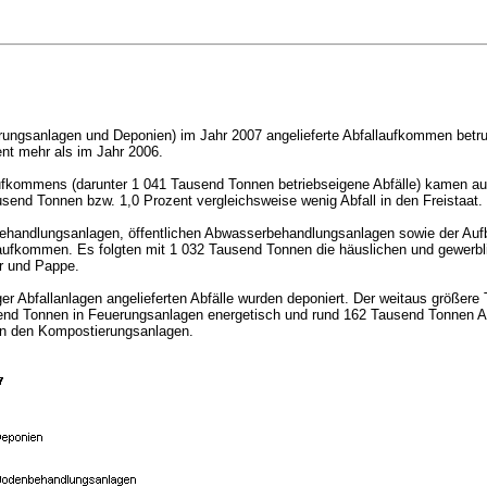
rungsanlagen und Deponien) im Jahr 2007 angelieferte Abfallaufkommen betru
nt mehr als im Jahr 2006.
llaufkommens (darunter 1 041 Tausend Tonnen betriebseigene Abfälle) kamen 
nd Tonnen bzw. 1,0 Prozent vergleichsweise wenig Abfall in den Freistaat.
lbehandlungsanlagen, öffentlichen Abwasserbehandlungsanlagen sowie der Au
aufkommen. Es folgten mit 1 032 Tausend Tonnen die häuslichen und gewerblic
er und Pappe.
 Abfallanlagen angelieferten Abfälle wurden deponiert. Der weitaus größere T
d Tonnen in Feuerungsanlagen energetisch und rund 162 Tausend Tonnen Abfal
 in den Kompostierungsanlagen.