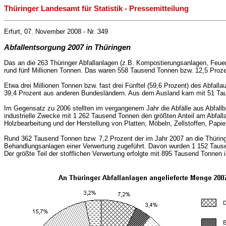
Thüringer Landesamt für Statistik - Pressemitteilung
Erfurt, 07. November 2008 - Nr. 349
Abfallentsorgung 2007 in Thüringen
Das an die 263 Thüringer Abfallanlagen (z.B. Kompostierungsanlagen, Feue
rund fünf Millionen Tonnen. Das waren 558 Tausend Tonnen bzw. 12,5 Proze
Etwa drei Millionen Tonnen bzw. fast drei Fünftel (59,6 Prozent) des Abfa
39,4 Prozent aus anderen Bundesländern. Aus dem Ausland kam mit 51 Tause
Im Gegensatz zu 2006 stellten im vergangenem Jahr die Abfälle aus Abfal
industrielle Zwecke mit 1 262 Tausend Tonnen den größten Anteil am Abfall
Holzbearbeitung und der Herstellung von Platten, Möbeln, Zellstoffen, Papi
Rund 362 Tausend Tonnen bzw. 7,2 Prozent der im Jahr 2007 an die Thüringer
Behandlungsanlagen einer Verwertung zugeführt. Davon wurden 1 152 Tausen
Der größte Teil der stofflichen Verwertung erfolgte mit 895 Tausend Tonnen