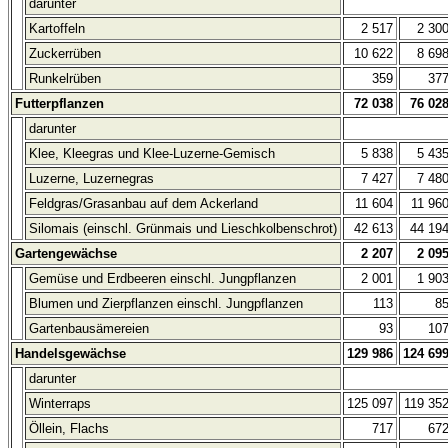
darunter
Kartoffeln
2 517
2 30
Zuckerrüben
10 622
8 69
Runkelrüben
359
37
Futterpflanzen
72 038
76 02
darunter
Klee, Kleegras und Klee-Luzerne-Gemisch
5 838
5 43
Luzerne, Luzernegras
7 427
7 48
Feldgras/Grasanbau auf dem Ackerland
11 604
11 96
Silomais (einschl. Grünmais und Lieschkolbenschrot)
42 613
44 19
Gartengewächse
2 207
2 09
Gemüse und Erdbeeren einschl. Jungpflanzen
2 001
1 90
Blumen und Zierpflanzen einschl. Jungpflanzen
113
8
Gartenbausämereien
93
10
Handelsgewächse
129 986
124 69
darunter
Winterraps
125 097
119 35
Öllein, Flachs
717
67