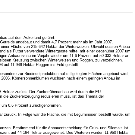
nbau auf dem Ackerland geführt.
 Getreide angebaut und damit 4,7 Prozent mehr als im Jahr 2007.
it einer Fläche von 215 642 Hektar der Winterweizen. Obwohl dessen Anbau
end als Futter verwendete Wintergerste reifte, mit einer gegenüber 2007 um
rigen Anbauniveau im Vorjahr wieder um 11,6 Prozent auf 50 333 Hektar an.
uchslosen Kreuzung zwischen Winterweizen und Roggen, zu verzeichnen.
8 auf 11 949 Hektar Roggen ins Feld gestellt.
besondere zur Biodieselproduktion auf stillgelegten Flächen angebaut wird,
n 2006. Körnersonnenblumen wuchsen nach einem geringen Anbau im
8 Hektar zurück. Der Zuckerrübenanbau wird durch die EU-
n die Zuckererzeugung reduzieren muss, ist das Thema der
eder um 8,6 Prozent zurückgenommen.
r zurück. In Folge war die Fläche, die mit Leguminosen bestellt wurde, um
pflanzen. Bestimmend für die Anbauentscheidung für Grün- und Silomais ist
ozent auf 44 194 Hektar ausgeweitet. Des Weiteren wurden 11 960 Hektar