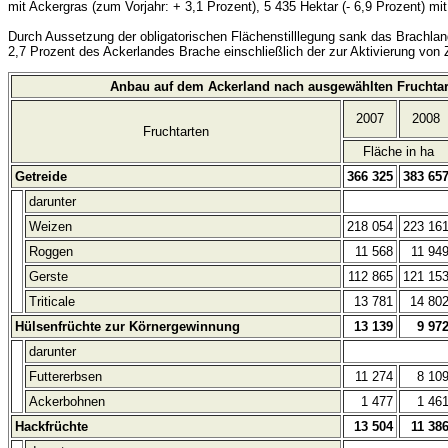
mit Ackergras (zum Vorjahr: + 3,1 Prozent), 5 435 Hektar
(- 6,9 Prozent)
mit
Durch Aussetzung der obligatorischen Flächenstilllegung sank das Brachlan
2,7 Prozent des Ackerlandes Brache einschließlich der zur Aktivierung von 
Anbau auf dem Ackerland nach ausgewählten Fruchtar
2007
2008
Fruchtarten
Fläche in ha
Getreide
366 325
383 65
darunter
Weizen
218 054
223 16
Roggen
11 568
11 94
Gerste
112 865
121 15
Triticale
13 781
14 80
Hülsenfrüchte zur Körnergewinnung
13 139
9 97
darunter
Futtererbsen
11 274
8 10
Ackerbohnen
1 477
1 46
Hackfrüchte
13 504
11 38