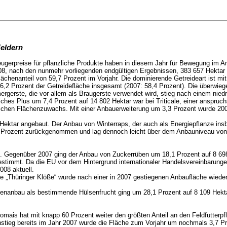
Feldern
gerpreise für pflanzliche Produkte haben in diesem Jahr für Bewegung im A
008, nach den nunmehr vorliegenden endgültigen Ergebnissen, 383 657 Hektar
chenanteil von 59,7 Prozent im Vorjahr. Die dominierende Getreideart ist m
 56,2 Prozent der Getreidefläche insgesamt (2007: 58,4 Prozent). Die überwieg
gerste, die vor allem als Braugerste verwendet wird, stieg nach einem nied
iches Plus um 7,4 Prozent auf 14 802 Hektar war bei Triticale, einer anspr
tlichen Flächenzuwachs. Mit einer Anbauerweiterung um 3,3 Prozent wurde 200
2 Hektar angebaut. Der Anbau von Winterraps, der auch als Energiepflanze ins
 Prozent zurückgenommen und lag dennoch leicht über dem Anbauniveau vo
ben. Gegenüber 2007 ging der Anbau von Zuckerrüben um 18,1 Prozent auf 8 69
timmt. Da die EU vor dem Hintergrund internationaler Handelsvereinbarunge
008 aktuell.
 die „Thüringer Klöße“ wurde nach einer in 2007 gestiegenen Anbaufläche wi
rbsenanbau als bestimmende Hülsenfrucht ging um 28,1 Prozent auf 8 109 Hekta
ilomais hat mit knapp 60 Prozent weiter den größten Anteil an den Feldfutter
ieg bereits im Jahr 2007 wurde die Fläche zum Vorjahr um nochmals 3,7 Pr