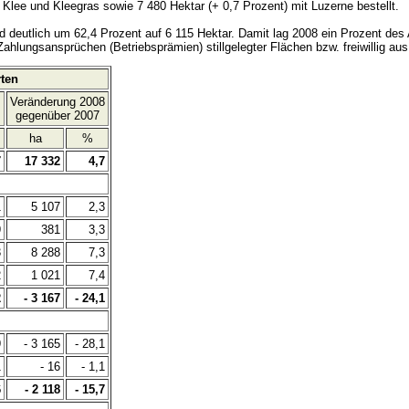
 Klee und Kleegras sowie 7 480 Hektar (+ 0,7 Prozent) mit Luzerne bestellt.
d deutlich um 62,4 Prozent auf 6 115 Hektar. Damit lag 2008 ein Prozent de
Zahlungsansprüchen (Betriebsprämien) stillgelegter Flächen bzw. freiwillig 
ten
Veränderung 2008
gegenüber 2007
ha
%
7
17 332
4,7
1
5 107
2,3
9
381
3,3
3
8 288
7,3
2
1 021
7,4
2
- 3 167
- 24,1
9
- 3 165
- 28,1
1
- 16
- 1,1
6
- 2 118
- 15,7