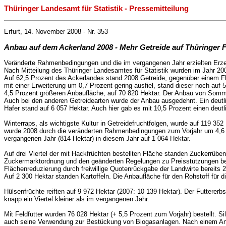
Thüringer Landesamt für Statistik - Pressemitteilung
Erfurt, 14. November 2008 - Nr. 353
Anbau auf dem Ackerland 2008 - Mehr Getreide auf Thüringer 
Veränderte Rahmenbedingungen und die im vergangenen Jahr erzielten Erzeu
Nach Mitteilung des Thüringer Landesamtes für Statistik wurden im Jahr 2
Auf 62,5 Prozent des Ackerlandes stand 2008 Getreide, gegenüber einem Flä
mit einer Erweiterung um 0,7 Prozent gering ausfiel, stand dieser noch auf
4,5 Prozent größeren Anbaufläche, auf 70 820 Hektar. Der Anbau von Sommer
Auch bei den anderen Getreidearten wurde der Anbau ausgedehnt. Ein deutl
Hafer stand auf 6 057 Hektar. Auch hier gab es mit 10,5 Prozent einen deu
Winterraps, als wichtigste Kultur in Getreidefruchtfolgen, wurde auf 119 35
wurde 2008 durch die veränderten Rahmenbedingungen zum Vorjahr um 4,6
vergangenen Jahr (814 Hektar) in diesem Jahr auf 1 064 Hektar.
Auf drei Viertel der mit Hackfrüchten bestellten Fläche standen Zuckerrü
Zuckermarktordnung und den geänderten Regelungen zu Preisstützungen bes
Flächenreduzierung durch freiwillige Quotenrückgabe der Landwirte bereits 2
Auf 2 300 Hektar standen Kartoffeln. Die Anbaufläche für den Rohstoff für
Hülsenfrüchte reiften auf 9 972 Hektar (2007: 10 139 Hektar). Der Futtere
knapp ein Viertel kleiner als im vergangenen Jahr.
Mit Feldfutter wurden 76 028 Hektar (+ 5,5 Prozent zum Vorjahr) bestellt. S
auch seine Verwendung zur Bestückung von Biogasanlagen. Nach einem Anst