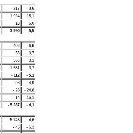
0
- 217
- 8,6
8
- 1 924
- 18,1
7
18
5,0
8
3 990
5,5
5
- 403
- 6,9
0
53
0,7
0
356
3,1
4
1 581
3,7
5
- 112
- 5,1
3
- 98
- 4,9
5
- 28
- 24,8
7
14
15,1
9
- 5 287
- 4,1
2
- 5 745
- 4,6
2
- 45
- 6,3